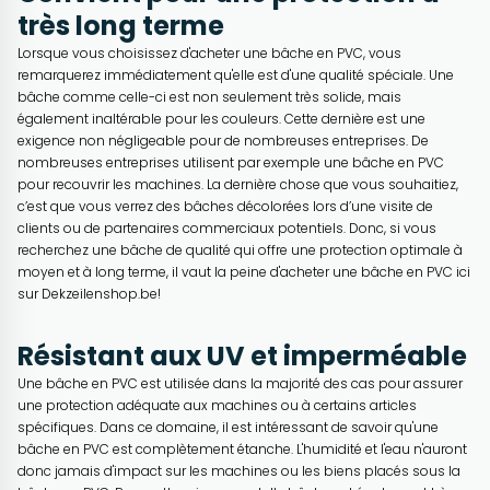
très long terme
Lorsque vous choisissez d'acheter une bâche en PVC, vous
remarquerez immédiatement qu'elle est d'une qualité spéciale. Une
bâche comme celle-ci est non seulement très solide, mais
également inaltérable pour les couleurs. Cette dernière est une
exigence non négligeable pour de nombreuses entreprises. De
nombreuses entreprises utilisent par exemple une bâche en PVC
pour recouvrir les machines. La dernière chose que vous souhaitiez,
c’est que vous verrez des bâches décolorées lors d’une visite de
clients ou de partenaires commerciaux potentiels. Donc, si vous
recherchez une bâche de qualité qui offre une protection optimale à
moyen et à long terme, il vaut la peine d'acheter une bâche en PVC ici
sur Dekzeilenshop.be!
Résistant aux UV et imperméable
Une bâche en PVC est utilisée dans la majorité des cas pour assurer
une protection adéquate aux machines ou à certains articles
spécifiques. Dans ce domaine, il est intéressant de savoir qu'une
bâche en PVC est complètement étanche. L'humidité et l'eau n'auront
donc jamais d'impact sur les machines ou les biens placés sous la