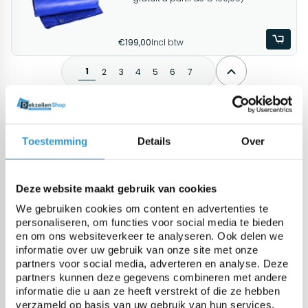
€199,00
Incl btw
1
2
3
4
5
6
7
Toestemming
Details
Over
Onze zomerzeilen voor uw zwembad
Verleng de zomer en bespaar
energiekosten
Deze website maakt gebruik van cookies
We gebruiken cookies om content en advertenties te
Bekijken
personaliseren, om functies voor social media te bieden
en om ons websiteverkeer te analyseren. Ook delen we
informatie over uw gebruik van onze site met onze
partners voor social media, adverteren en analyse. Deze
De #1 in dekzeilen
partners kunnen deze gegevens combineren met andere
Onze specialisten helpen je graag
informatie die u aan ze heeft verstrekt of die ze hebben
verder
verzameld op basis van uw gebruik van hun services.