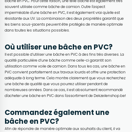
bâche en PVC. Pour cette raison, une telle bâche est également très
souvent utilisée comme bâche de camion. Outre l'aspect
imperméable d'une bâche en PVC, il est également vrai qu'elle est
résistante aux UV. La combinaison des deux propriétés garantit que
les biens sous-jacents peuvent être protégés de manière optimale
dans toutes les situations possibles.
Où utiliser une bâche en PVC?
Il est possible d’utiliser une bâche en PVC à des fins très diverses. La
qualité particulière d’une bâche comme celle-ci garantit son
utilisation comme voile de camion. Dans tous les cas, une bâche en
PVC convient parfaitement aux travaux lourds et offre une protection
adéquate à long terme. Cela montre clairement que vous recherchez
une bâche de qualité que vous pourrez utiliser pendant de
nombreuses années. Dans ce cas, il est absolument recommandé
d'acheter une bâche en PVC dans l'assortiment de Dekzeilenshop.be!
Commandez également une
bâche en PVC?
Afin de répondre de manière optimale aux souhaits du client, il va