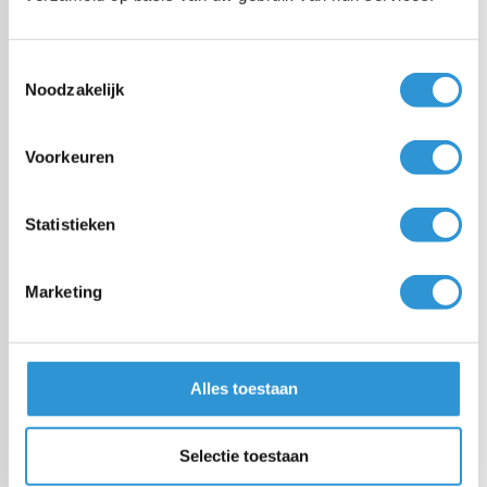
Demandez conseil
Toestemmingsselectie
Noodzakelijk
Voorkeuren
Categorieën
Statistieken
Couvertures piscine
Marketing
Bâche PE
Bâche PVC
Alles toestaan
Tissu coupage
Selectie toestaan