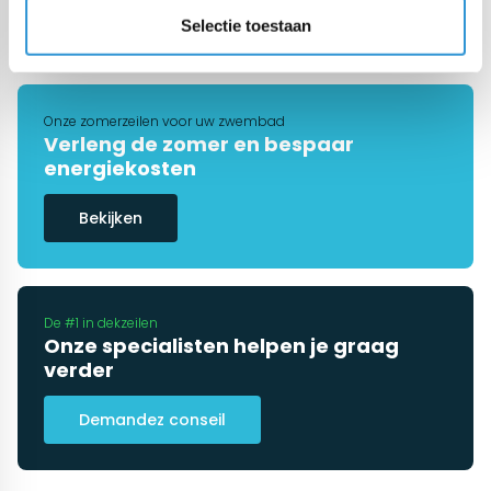
€329,98
€299,98
Incl btw
Selectie toestaan
Onze zomerzeilen voor uw zwembad
Verleng de zomer en bespaar
energiekosten
Bekijken
De #1 in dekzeilen
Onze specialisten helpen je graag
verder
Demandez conseil