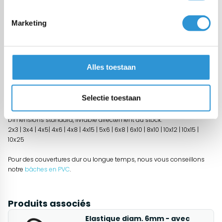
Marketing
Description
Bâche étanche de polyéthylène 150 gr/m² adapté pour des
applications standards (max. 12 mois au climat d'Europe occidentale
- indicatif).
Alles toestaan
Ces bâches sont idéales pour couvrir et protéger tout type de surface
comme par exemple emballer votre produits pour le transport,
Selectie toestaan
couvrir votre materiaux de construction, bois au feu etc.
Dimensions standard, livrable directement du stock:
2x3 | 3x4 | 4x5| 4x6 | 4x8 | 4x15 | 5x6 | 6x8 | 6x10 | 8x10 | 10x12 | 10x15 |
10x25
Pour des couvertures dur ou longue temps, nous vous conseillons
notre
bâches en PVC
.
Produits associés
Elastique diam. 6mm - avec