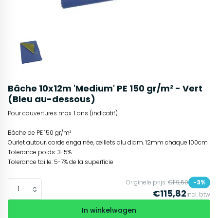
Bâche 10x12m 'Medium' PE 150 gr/m² - Vert
(Bleu au-dessous)
Pour couvertures max. 1 ans (indicatif)
Bâche de PE 150 gr/m²
Ourlet autour, corde engainée, œillets alu diam. 12mm chaque 100cm
Tolerance poids: 3-5%
Tolerance taille: 5-7% de la superficie
Originele prijs:
€119,50
-3%
€115,82
incl. btw
In winkelwagen