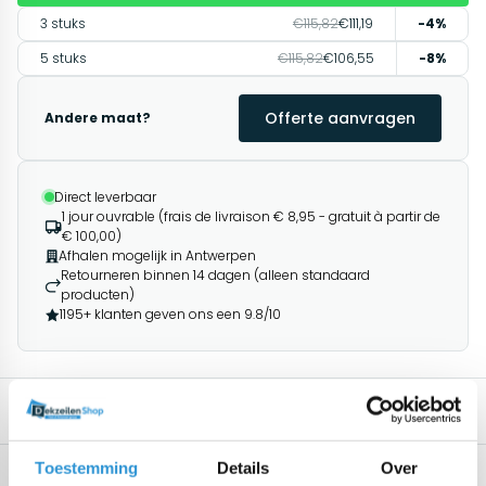
3 stuks
€115,82
€111,19
-4%
5 stuks
€115,82
€106,55
-8%
Offerte aanvragen
Andere maat?
Direct leverbaar
1 jour ouvrable (frais de livraison € 8,95 - gratuit à partir de
€ 100,00)
Afhalen mogelijk in Antwerpen
Retourneren binnen 14 dagen (alleen standaard
producten)
1195+ klanten geven ons een 9.8/10
Spécifications
Description
Produits associés
Toestemming
Details
Over
Spécifications