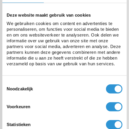
Tissu
HDPE toile de bandelettes, LDPE
enduction
Deze website maakt gebruik van cookies
We gebruiken cookies om content en advertenties te
personaliseren, om functies voor social media te bieden
Poids
150 gr/m²
en om ons websiteverkeer te analyseren. Ook delen we
informatie over uw gebruik van onze site met onze
partners voor social media, adverteren en analyse. Deze
Résistance à la rupture
750 N/5cm
partners kunnen deze gegevens combineren met andere
informatie die u aan ze heeft verstrekt of die ze hebben
verzameld op basis van uw gebruik van hun services.
Résistance à la déchirure
140 N
Toestemmingsselectie
Résistance à la temperature
-40 jusqu'à +80°C
Noodzakelijk
Voorkeuren
Vragen over dit product:
Start chat
Statistieken