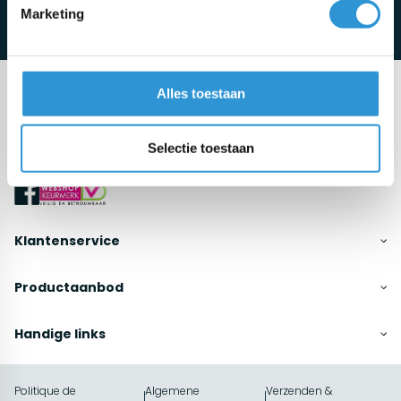
Marketing
Aanmelden
Het bedrijf
Alles toestaan
Haifastraat 1, B-2030 Antwerpen
info@antonsen.be
+32 (0)3 542 6110
Selectie toestaan
Klantenservice
Productaanbod
Handige links
Politique de
Algemene
Verzenden &