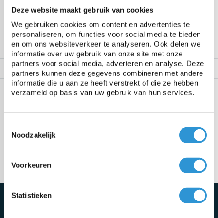
Afhalen mogelijk in Antwerpen
Deze website maakt gebruik van cookies
Retourneren binnen 14 dagen (alleen standaard
producten)
We gebruiken cookies om content en advertenties te
1195+ klanten geven ons een 9.8/10
personaliseren, om functies voor social media te bieden
en om ons websiteverkeer te analyseren. Ook delen we
informatie over uw gebruik van onze site met onze
partners voor social media, adverteren en analyse. Deze
partners kunnen deze gegevens combineren met andere
informatie die u aan ze heeft verstrekt of die ze hebben
Spécifications
verzameld op basis van uw gebruik van hun services.
Geen specificaties beschikbaar.
Toestemmingsselectie
Noodzakelijk
Vragen over dit product:
Start chat
Voorkeuren
Schrijf je direct in voor de nieuwsbrief
Statistieken
Maak automatisch kans en blijf op de hoogte van de nieuwste
tuininspiratie, onderhoudsadvies en acties!