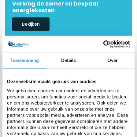
Verleng de zomer en bespaar
energiekosten
Bekijken
De #1 in dekzeilen
Onze specialisten helpen je graag
Toestemming
Details
Over
verder
Demandez conseil
Deze website maakt gebruik van cookies
We gebruiken cookies om content en advertenties te
personaliseren, om functies voor social media te bieden
en om ons websiteverkeer te analyseren. Ook delen we
informatie over uw gebruik van onze site met onze
Categorieën
partners voor social media, adverteren en analyse. Deze
partners kunnen deze gegevens combineren met andere
informatie die u aan ze heeft verstrekt of die ze hebben
Couvertures piscine
verzameld op basis van uw gebruik van hun services.