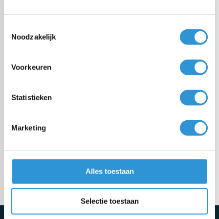
Bâche PE
Toestemmingsselectie
Noodzakelijk
Bâche PVC
Voorkeuren
Tissu coupage
Statistieken
Bâche sur mesure
Marketing
Fixations
Alles toestaan
Meer categorieën
Selectie toestaan
Schrijf je direct in voor de nieuwsbrief