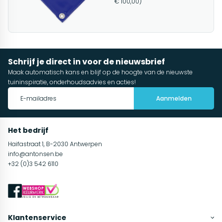
€ 100,00)
Schrijf je direct in voor de nieuwsbrief
Maak automatisch kans en blijf op de hoogte van de nieuwste
tuininspiratie, onderhoudsadvies en acties!
Aanmelden
Het bedrijf
Haifastraat 1, B-2030 Antwerpen
info@antonsen.be
+32 (0)3 542 6110
Klantenservice