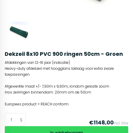
Dekzeil 8x10 PVC 900 ringen 50cm - Groen
Afdekkingen van 12-16 jaar (indicatie)
Heavy-duty afdekzeil met hoogglans laklaag voor extra zware
toepassingen
Afgewerkte maat +/- 7,90m x 9,90m, rondom gelaste zoom
Inox zeilringen binnendiam. 20mm om de 50cm
Europees product = REACH conform
€1148,00
incl. btw
In winkelwagen