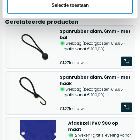
offerte aan voor een PVC 900 zeil op maat
.
Selectie toestaan
Gerelateerde producten
Spanrubber diam. 6mm - met
bal
1 werkdag (bezorgkosten € 8,95 -
gratis vanaf € 100,00)
€1,27
Incl btw
Spanrubber diam. 6mm - met
haak
1 werkdag (bezorgkosten € 8,95 -
gratis vanaf € 100,00)
€1,27
Incl btw
Afdekzeil PVC 900 op
maat
1-2 weken (gratis levering vanaf