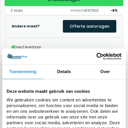
2 stuks
€1148,00
€1079,12
-6%
Offerte aanvragen
Andere maat?
Direct leverbaar
1-2 weken (gratis levering vanaf € 100,00)
Afhalen mogelijk in Antwerpen
Retourneren binnen 14 dagen (alleen standaard
producten)
Toestemming
Details
Over
1195+ klanten geven ons een 9.8/10
Deze website maakt gebruik van cookies
Omschrijving
Gerelateerde producten
We gebruiken cookies om content en advertenties te
personaliseren, om functies voor social media te bieden
en om ons websiteverkeer te analyseren. Ook delen we
Specificaties
informatie over uw gebruik van onze site met onze
Geen specificaties beschikbaar.
partners voor social media, adverteren en analyse. Deze