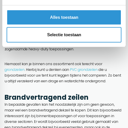
geschikt voor korte termijn afdekkingen? In dat geval kan een
professioneel pvc of polyester afdekzeil misschien wel iets voor u zijn.
Deze dekzeilen staan er om bekend niet alleen waterdicht, maar ook
Alles toestaan
nog eens UV bestendig te zijn. Een variant van PVC is bijzonder sterk
en kenmerkt zich bovendien door kleurvaste eigenschappen.
Daarnaast zijn ze uitgerust met sterke zomen evenals zeilringen. Een
Selectie toestaan
PVC dekzeil
is verkrijgbaar in verschillende uitvoeringen (600, 650 of
zelfs 900 gram per vierkante meter) wat ze erg geschikt maakt voor
zogenaamde heavy-duty toepassingen.
Hiernaast kan je binnen ons assortiment ook terecht voor
grondzeilen
. Hierbij kunt u denken aan
PVC grondzeilen
die u
bijvoorbeeld voor uw tent kunt leggen tijdens het camperen. Zo bent
u altijd verzekerd van een droge en waterdichte ondergrond.
Brandvertragend zeilen
In bepaalde gevallen kan het noodzakelijk zijn om geen gewoon,
maar wel een brandvertragend dekzeil te kopen. Dit kan bijvoorbeeld
interessant zijn bij binnentoepassingen of voor toepassingen in
diverse sectoren. Er wordt bijvoorbeeld veelal gebruik gemaakt van
een brandvertragend dekzeil bij evenementen, maar ook in de