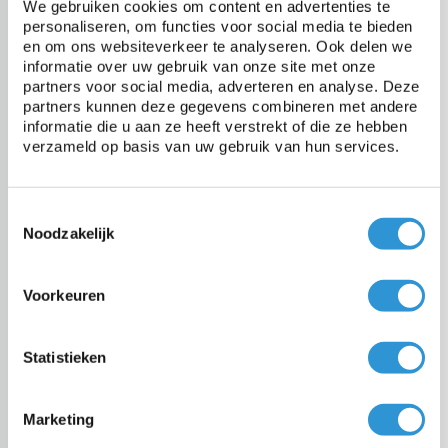
We gebruiken cookies om content en advertenties te
te vinden die al uw verwachtingen zal weten in te lossen.
personaliseren, om functies voor social media te bieden
en om ons websiteverkeer te analyseren. Ook delen we
Een goedkoop dekzeil voor korte
informatie over uw gebruik van onze site met onze
partners voor social media, adverteren en analyse. Deze
termijn afdekkingen
partners kunnen deze gegevens combineren met andere
informatie die u aan ze heeft verstrekt of die ze hebben
De reden waarom u precies een dekzeil wenst te kopen zal uiteindelijk
verzameld op basis van uw gebruik van hun services.
ook bepalend zijn voor het type dat u in huis zult halen. Neem nu
bijvoorbeeld de zogenaamde
PE dekzeil
of PE bache. Deze worden
kant en klaar geïmporteerd uit Azië wat er voor zorgt dat een dergelijke
zeil altijd kan worden aangekocht tegen de scherpst mogelijke prijs.
Toestemmingsselectie
De keerzijde van de medaille is echter dat een dekzeil als deze
Noodzakelijk
uitsluitend verkrijgbaar is in standaard afmetingen en kleuren.
Gebruikmaken van een PE dekzeil zorgt er voor dat u beschikt over
een dekzeil welke weliswaar waterdicht is, maar toch is ze uitsluitend
Voorkeuren
geschikt voor korte termijn afdekkingen. Doorgaans wordt er op dit
vlak een maximale termijn van 2 jaar aangehouden.
Statistieken
Een dekzeil nodig voor lange
termijn afdekkingen?
Marketing
Neemt u geen voldoening met een dekzeil welke enkel en alleen is