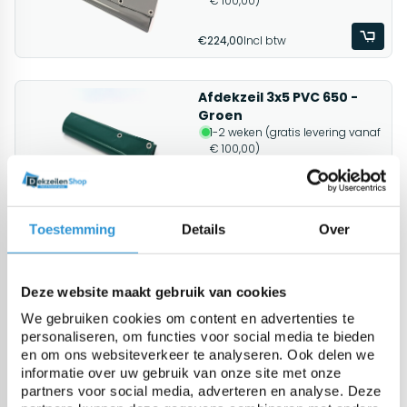
€ 100,00)
€224,00
Incl btw
Afdekzeil 3x5 PVC 650 -
Groen
1-2 weken (gratis levering vanaf
€ 100,00)
€224,00
Incl btw
Toestemming
Details
Over
Afdekzeil 3x6 PVC 650 -
Grijs
1-2 weken (gratis levering vanaf
Deze website maakt gebruik van cookies
€ 100,00)
We gebruiken cookies om content en advertenties te
personaliseren, om functies voor social media te bieden
€258,00
Incl btw
en om ons websiteverkeer te analyseren. Ook delen we
informatie over uw gebruik van onze site met onze
partners voor social media, adverteren en analyse. Deze
Afdekzeil 3x6 PVC 650 -