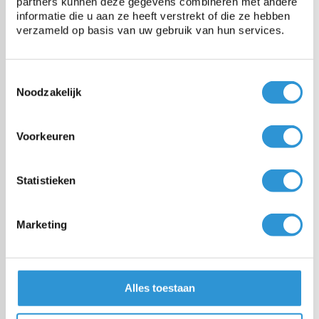
partners kunnen deze gegevens combineren met andere
Groen
informatie die u aan ze heeft verstrekt of die ze hebben
1-2 weken (gratis levering vanaf
€ 100,00)
verzameld op basis van uw gebruik van hun services.
€258,00
Incl btw
Toestemmingsselectie
Noodzakelijk
Afdekzeil 4x5 PVC 650 -
Grijs
1-2 weken (gratis levering vanaf
Voorkeuren
€ 100,00)
€279,00
Incl btw
Statistieken
Afdekzeil 4x5 PVC 650 -
Marketing
Groen
1-2 weken (gratis levering vanaf
€ 100,00)
Alles toestaan
€279,00
Incl btw