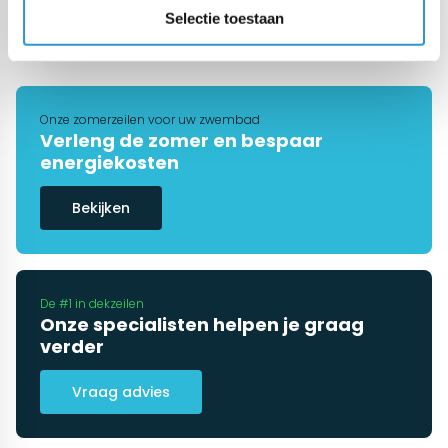
1
2
3
4
Selectie toestaan
Onze zomerzeilen voor uw zwembad
Verleng de zomer en bespaar
energiekosten
Bekijken
De #1 in dekzeilen
Onze specialisten helpen je graag
verder
Vraag advies