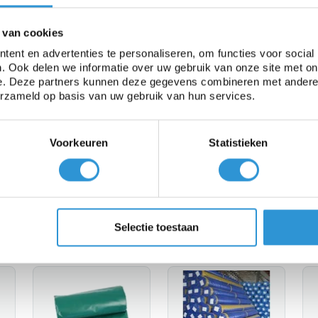
De #1 in dek
 van cookies
ze zomerzeilen voor uw zwembad
Onze s
erleng de zomer en
ent en advertenties te personaliseren, om functies voor social
helpen
. Ook delen we informatie over uw gebruik van onze site met on
espaar energiekosten
e. Deze partners kunnen deze gegevens combineren met andere i
verder
erzameld op basis van uw gebruik van hun services.
Bekijken
Vraag 
Voorkeuren
Statistieken
Selectie toestaan