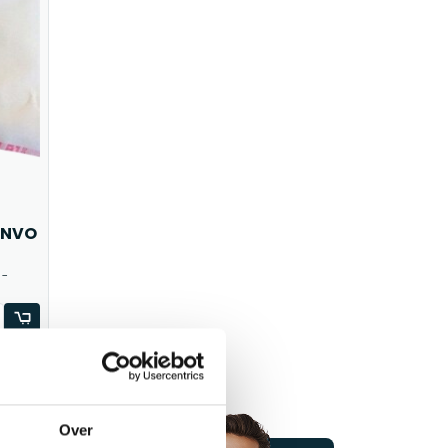
m NVO
 -
Over