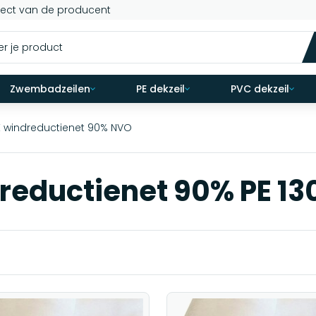
rect van de producent
Zwembadzeilen
PE dekzeil
PVC dekzeil
E windreductienet 90% NVO
reductienet 90% PE 13