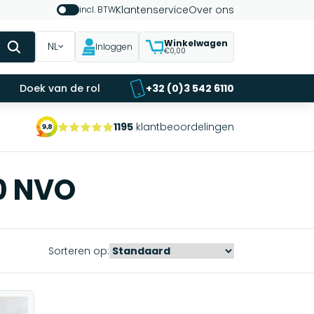
Klantenservice
Over ons
incl. BTW
Winkelwagen
NL
Inloggen
€0,00
Doek van de rol
+32 (0)3 542 6110
1195
klantbeoordelingen
0 NVO
Sorteren op: