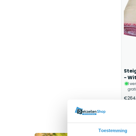
Stei
- Wi
1 we
grat
€264
Toestemming