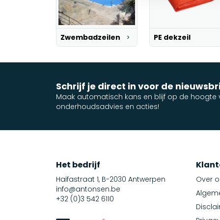
Zwembadzeilen
PE dekzeil
Schrijf je direct in voor de nieuwsbr
Maak automatisch kans en blijf op de hoogte v
onderhoudsadvies en acties!
Het bedrijf
Klant
Haifastraat 1, B-2030 Antwerpen
Over o
info@antonsen.be
Algem
+32 (0)3 542 6110
Discla