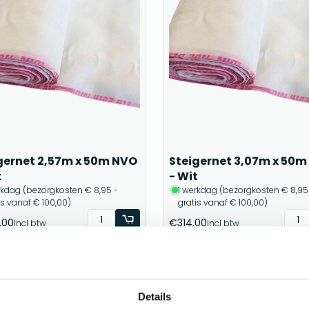
gernet 2,57m x 50m NVO
Steigernet 3,07m x 50
t
- Wit
rkdag (bezorgkosten € 8,95 -
1 werkdag (bezorgkosten € 8,95
is vanaf € 100,00)
gratis vanaf € 100,00)
,00
€314,00
Incl btw
Incl btw
Details