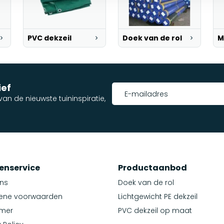
PVC dekzeil
Doek van de rol
M
ief
an de nieuwste tuininspiratie,
enservice
Productaanbod
ns
Doek van de rol
ene voorwaarden
Lichtgewicht PE dekzeil
imer
PVC dekzeil op maat