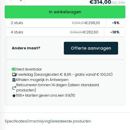
€314,00
incl. btw
In winkelwagen
2 stuks
€314,00
€298,30
-5%
4 stuks
€314,00
€282,60
-10%
Offerte aanvragen
Andere maat?
Direct leverbaar
1 werkdag (bezorgkosten € 8,95 - gratis vanaf € 100,00)
Afhalen mogelijk in Antwerpen
Retourneren binnen 14 dagen (alleen standaard
producten)
1195+ klanten geven ons een 9.8/10
Specificaties
Omschrijving
Gerelateerde producten