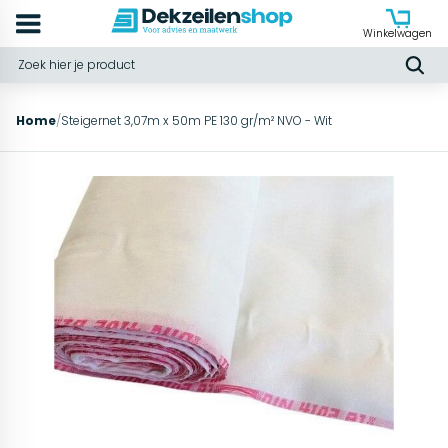
Winkelwagen
Home
/
Steigernet 3,07m x 50m PE 130 gr/m² NVO - Wit