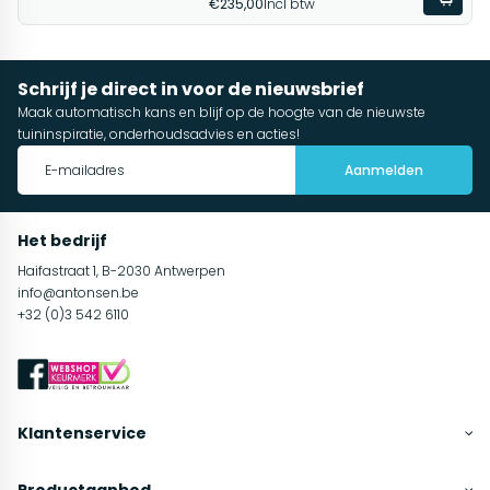
€235,00
Incl btw
Schrijf je direct in voor de nieuwsbrief
Maak automatisch kans en blijf op de hoogte van de nieuwste
tuininspiratie, onderhoudsadvies en acties!
Aanmelden
Het bedrijf
Haifastraat 1, B-2030 Antwerpen
info@antonsen.be
+32 (0)3 542 6110
Klantenservice