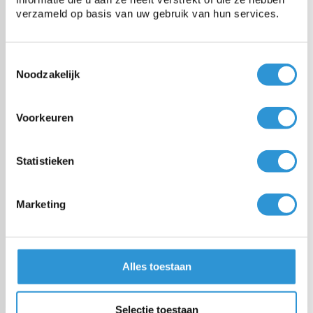
Windreductie
90%
verzameld op basis van uw gebruik van hun services.
Schaduwfactor wit
48%
Toestemmingsselectie
Noodzakelijk
Schaduwfactor groen
52%
Voorkeuren
Afmetingen
Eindmaat +/- 2%
Statistieken
Afwerking
In de lengte ingeweven
versterkingsstroken (om
50cm) met
Marketing
bevestigingslussen (om
25cm)
Alles toestaan
Selectie toestaan
Vragen over dit product: