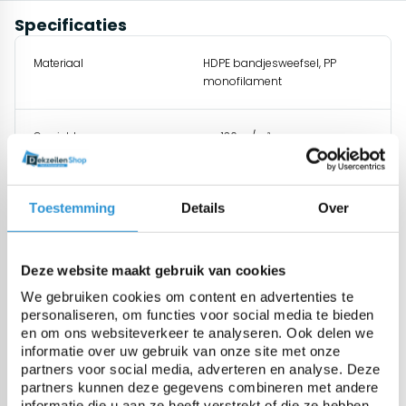
Specificaties
Materiaal
HDPE bandjesweefsel, PP
monofilament
Gewicht
ca. 130 gr/m²
Treksterkte
925 N/5cm
Toestemming
Details
Over
Scheurweerstand
160N / 95N
Deze website maakt gebruik van cookies
We gebruiken cookies om content en advertenties te
UV gestabiliseerd
ja, 300 Kly
personaliseren, om functies voor social media te bieden
en om ons websiteverkeer te analyseren. Ook delen we
informatie over uw gebruik van onze site met onze
Temperatuurbestendigheid
-40 tot +80°C
partners voor social media, adverteren en analyse. Deze
partners kunnen deze gegevens combineren met andere
informatie die u aan ze heeft verstrekt of die ze hebben