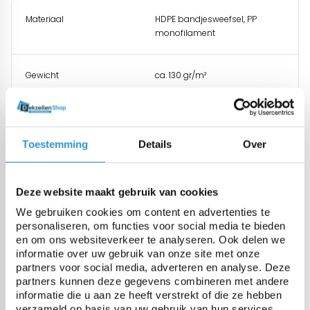
Materiaal
HDPE bandjesweefsel, PP
monofilament
Gewicht
ca. 130 gr/m²
Treksterkte
925 N/5cm
Toestemming
Details
Over
Scheurweerstand
160N / 95N
Deze website maakt gebruik van cookies
UV gestabiliseerd
ja, 300 Kly
We gebruiken cookies om content en advertenties te
personaliseren, om functies voor social media te bieden
en om ons websiteverkeer te analyseren. Ook delen we
Temperatuurbestendigheid
-40 tot +80°C
informatie over uw gebruik van onze site met onze
partners voor social media, adverteren en analyse. Deze
partners kunnen deze gegevens combineren met andere
Windreductie
90%
informatie die u aan ze heeft verstrekt of die ze hebben
verzameld op basis van uw gebruik van hun services.