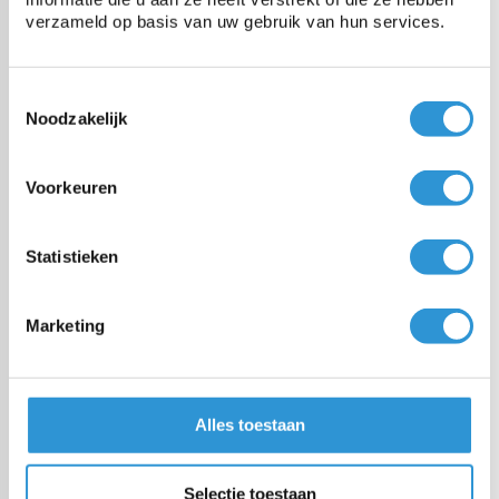
Windreductie
90%
verzameld op basis van uw gebruik van hun services.
Schaduwfactor wit
48%
Toestemmingsselectie
Noodzakelijk
Schaduwfactor groen
52%
Voorkeuren
Afmetingen
Eindmaat +/- 2%
Statistieken
Afwerking
In de lengte ingeweven
versterkingsstroken (om
50cm) met
Marketing
bevestigingslussen (om
25cm)
Alles toestaan
Selectie toestaan
Vragen over dit product: