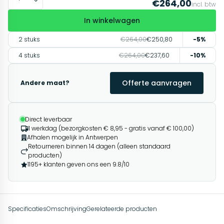
€264,00
incl. btw
In winkelwagen
2 stuks
€264,00
€250,80
-5%
4 stuks
€264,00
€237,60
-10%
Offerte aanvragen
Andere maat?
Direct leverbaar
1 werkdag (bezorgkosten € 8,95 - gratis vanaf € 100,00)
Afhalen mogelijk in Antwerpen
Retourneren binnen 14 dagen (alleen standaard
producten)
1195+ klanten geven ons een 9.8/10
Specificaties
Omschrijving
Gerelateerde producten