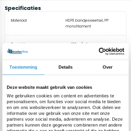
Specificaties
Materiaal
HDPE bandjesweefsel, PP
monofilament
Gewicht
ca. 130 gr/m²
Treksterkte
925 N/5cm
Toestemming
Details
Over
Scheurweerstand
160N / 95N
Deze website maakt gebruik van cookies
We gebruiken cookies om content en advertenties te
UV gestabiliseerd
ja, 300 Kly
personaliseren, om functies voor social media te bieden
en om ons websiteverkeer te analyseren. Ook delen we
informatie over uw gebruik van onze site met onze
Temperatuurbestendigheid
-40 tot +80°C
partners voor social media, adverteren en analyse. Deze
partners kunnen deze gegevens combineren met andere
informatie die u aan ze heeft verstrekt of die ze hebben