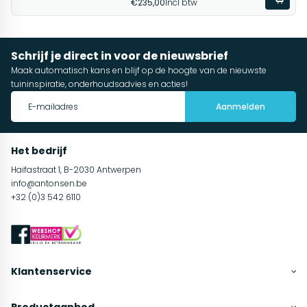
€235,00
Incl btw
Schrijf je direct in voor de nieuwsbrief
Maak automatisch kans en blijf op de hoogte van de nieuwste
tuininspiratie, onderhoudsadvies en acties!
Aanmelden
Het bedrijf
Haifastraat 1, B-2030 Antwerpen
info@antonsen.be
+32 (0)3 542 6110
Klantenservice