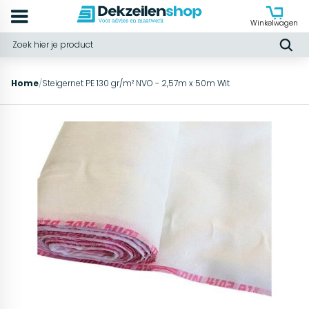
Winkelwagen
Home
/
Steigernet PE 130 gr/m² NVO - 2,57m x 50m Wit