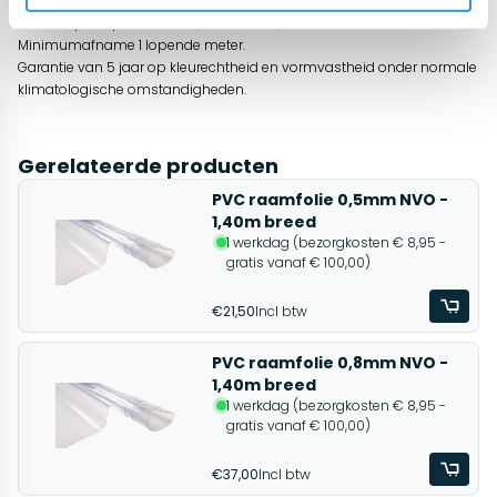
als hoes voor tuinkussens.
Afname per lopende meter, rolbreedte 1,52meter.
Minimumafname 1 lopende meter.
Garantie van 5 jaar op kleurechtheid en vormvastheid onder normale
klimatologische omstandigheden.
Gerelateerde producten
PVC raamfolie 0,5mm NVO -
1,40m breed
1 werkdag (bezorgkosten € 8,95 -
gratis vanaf € 100,00)
€21,50
Incl btw
PVC raamfolie 0,8mm NVO -
1,40m breed
1 werkdag (bezorgkosten € 8,95 -
gratis vanaf € 100,00)
€37,00
Incl btw