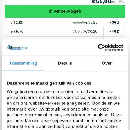
€55,00
incl. btw
In winkelwagen
3 stuks
€55,00
€35,20
-36%
5 stuks
€55,00
€30,25
-45%
10 stuks
€55,00
€25,30
-54%
15 stuks
€55,00
€22,00
-60%
30 stuks
€55,00
€20,90
-62%
Toestemming
Details
Over
60 stuks
€55,00
€19,80
-64%
Deze website maakt gebruik van cookies
Offerte aanvragen
Andere maat?
We gebruiken cookies om content en advertenties te
personaliseren, om functies voor social media te bieden
en om ons websiteverkeer te analyseren. Ook delen we
Direct leverbaar
informatie over uw gebruik van onze site met onze
1-2 weken (gratis levering vanaf € 100,00)
partners voor social media, adverteren en analyse. Deze
Afhalen mogelijk in Antwerpen
partners kunnen deze gegevens combineren met andere
Retourneren binnen 14 dagen (alleen standaard
informatie die u aan ze heeft verstrekt of die ze hebben
producten)