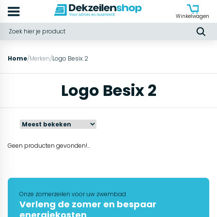
Winkelwagen
Home
/
Merken
/
Logo Besix 2
Logo Besix 2
Geen producten gevonden!...
Onze zomerzeilen voor uw zwembad
Verleng de zomer en bespaar
energiekosten