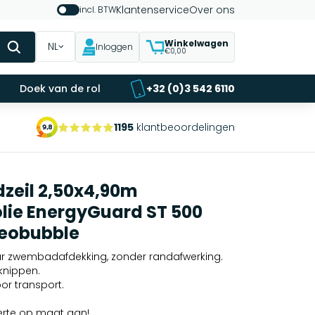
Klantenservice
Over ons
incl. BTW
Winkelwagen
NL
Inloggen
€0,00
Doek van de rol
+32 (0)3 542 6110
1195
klantbeoordelingen
eil 2,50x4,90m
lie EnergyGuard ST 500
eobubble
lar zwembadafdekking, zonder randafwerking.
knippen.
r transport.
erte op maat aan!