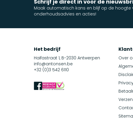
Schrijf je direct in voor de nieuwsbr
Maak automatisch kans en blijf op de hoogte v
onderhoudsadvies en acties!
Het bedrijf
Klant
Haifastraat 1, B-2030 Antwerpen
Over o
info@antonsen.be
Algem
+32 (0)3 542 6110
Discla
Privacy
Betaa
Verzen
Conta
Sitem