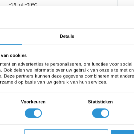
-25 tot +70°C
Details
 van cookies
ent en advertenties te personaliseren, om functies voor social
. Ook delen we informatie over uw gebruik van onze site met on
ia verdamping. Een goede zwembadafdekking vermindert de v
e. Deze partners kunnen deze gegevens combineren met andere i
erzameld op basis van uw gebruik van hun services.
ratis zonnewarmte toelaat in het zwembad om zo het zwemwater
het gekozen materiaal.
Voorkeuren
Statistieken
nfolies Blauw/Zilver en Blauw/Goud zal het zwemwater ongev
op het water te leggen als het zwembad niet gebruikt wordt.
bble techniek, waardoor zij tot 25% langer meegaan dan met d