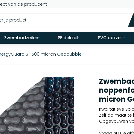
rect van de producent
Zwembadzeilen
PE dekzeil
PVC dekzeil
EnergyGuard ST 500 micron Geobubble
Zwembadz
noppenfo
micron G
Kwalitatieve So
Zelf op maat te 
Opgevouwen voo
Vraag nu uw off