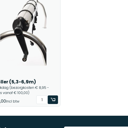
ller (5,3-6,9m)
rkdag (bezorgkosten € 8,95 -
is vanaf € 100,00)
,00
Incl btw