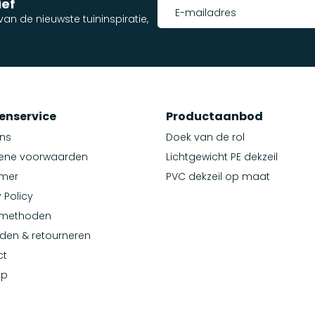
ief
an de nieuwste tuininspiratie,
enservice
Productaanbod
ns
Doek van de rol
ene voorwaarden
Lichtgewicht PE dekzeil
imer
PVC dekzeil op maat
 Policy
lmethoden
den & retourneren
ct
ap