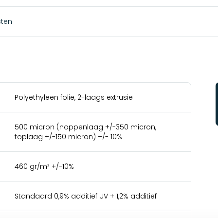
cten
Polyethyleen folie, 2-laags extrusie
500 micron (noppenlaag +/-350 micron,
toplaag +/-150 micron) +/- 10%
460 gr/m² +/-10%
Standaard 0,9% additief UV + 1,2% additief