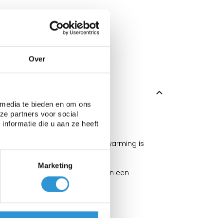
Over
 media te bieden en om ons
ze partners voor social
erdamping met wel 98%.
nformatie die u aan ze heeft
 te verwarmen. De mate van opwarming is
Marketing
eer 2-3° warmer worden dan van een
e traditionele noppen.