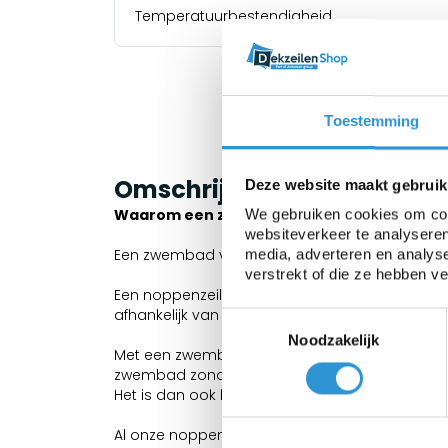
Temperatuurbestendigheid
Toestemming
Omschrijving
Deze website maakt gebruik
Waarom een zwembadzeil
We gebruiken cookies om cont
websiteverkeer te analyseren
Een zwembad verliest 70% van zijn warmte v
media, adverteren en analys
verstrekt of die ze hebben v
Een noppenzeil heeft als voordeel dat zij g
afhankelijk van de lichtdoorlaatbaarheid van 
Toestemmingsselectie
Noodzakelijk
Met een zwembadzeil van de standaard noppe
zwembad zonder zwembadafdekking.
Het is dan ook belangrijk om het zwembadzeil 
Al onze noppenfolies zijn voorzien van Geobu