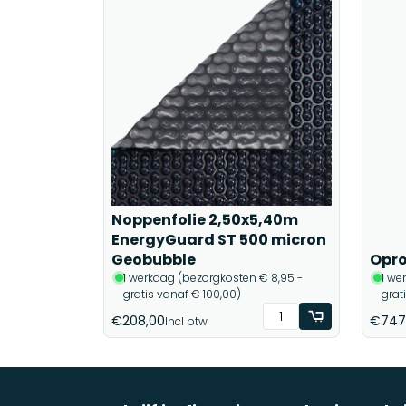
Noppenfolie 2,50x5,40m
EnergyGuard ST 500 micron
Geobubble
Opro
1 werkdag (bezorgkosten € 8,95 -
1 we
gratis vanaf € 100,00)
grat
€208,00
€747
Incl btw