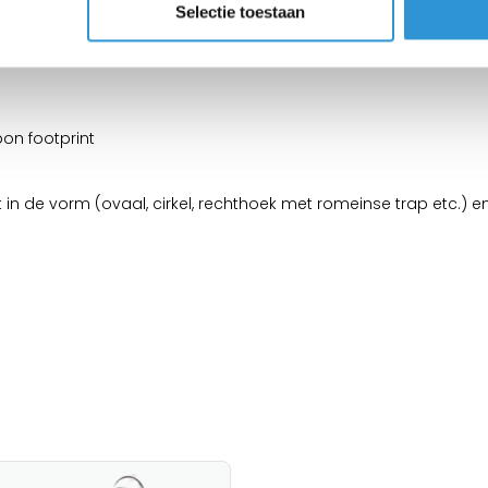
Selectie toestaan
00 micron Geobubble:
bon footprint
e vorm (ovaal, cirkel, rechthoek met romeinse trap etc.) en me