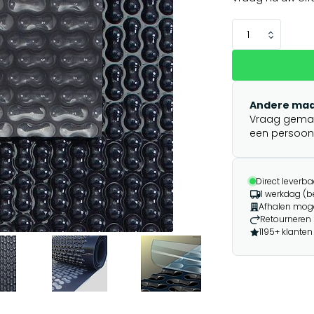
Andere maa
Vraag gemakk
een persoonli
Direct leverba
1 werkdag (b
Afhalen moge
Retourneren 
1195+ klanten