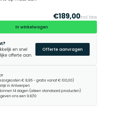
€189,00
incl. btw
In winkelwagen
t?
elijk en snel
Offerte aanvragen
jke offerte aan.
ar
ezorgkosten € 8,95 - gratis vanaf € 100,00)
lijk in Antwerpen
binnen 14 dagen (alleen standaard producten)
 geven ons een 9.8/10