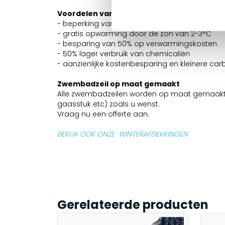
Voordelen van noppenfolie Blauw/Zilver 4
- beperking van de verdamping met 98%
- gratis opwarming door de zon van 2-3°C
- besparing van 50% op verwarmingskosten
- 50% lager verbruik van chemicaliën
- aanzienlijke kostenbesparing en kleinere car
Zwembadzeil op maat gemaakt
Alle zwembadzeilen worden op maat gemaakt in d
gaasstuk etc) zoals u wenst.
Vraag nu een offerte aan.
BEKIJK OOK ONZE WINTERAFDEKKINGEN
Gerelateerde producten