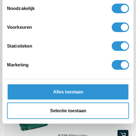
Toestemmingsselectie
Noodzakelijk
Omschrijving
Tentharingen halfrond lengte 25cm.
Voorkeuren
Voor gebruik in gazon of weide.
Statistieken
Gerelateerde producten
Spanrubbers rond
Marketing
1 werkdag (bezorgkosten € 8,95 -
gratis vanaf € 100,00)
€0,80
Incl btw
Alles toestaan
Grondzeil 5x5 PVC 600 - Groen
Selectie toestaan
1 werkdag (bezorgkosten € 8,95 -
gratis vanaf € 100,00)
€226,00
Incl btw