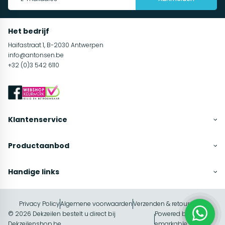
Het bedrijf
Haifastraat 1, B-2030 Antwerpen
info@antonsen.be
+32 (0)3 542 6110
Klantenservice
Productaanbod
Handige links
Privacy Policy
Algemene voorwaarden
Verzenden & retourneren
© 2026 Dekzeilen bestelt u direct bij
Powered by
In winkelwagen
Dekzeilenshop.be
emarkable