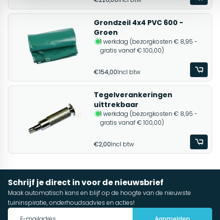
Grondzeil 4x4 PVC 600 -
Groen
1 werkdag (bezorgkosten € 8,95 -
gratis vanaf € 100,00)
€154,00
Incl btw
Tegelverankeringen
uittrekbaar
1 werkdag (bezorgkosten € 8,95 -
gratis vanaf € 100,00)
€2,00
Incl btw
Schrijf je direct in voor de nieuwsbrief
Maak automatisch kans en blijf op de hoogte van de nieuwste
tuininspiratie, onderhoudsadvies en acties!
Aanmelden