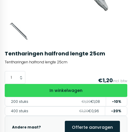
Tentharingen halfrond lengte 25cm
Tentharingen halfrond lengte 25cm
€1,20
incl. btw
In winkelwagen
200 stuks
€1,20
€1,08
-10%
400 stuks
€1,20
€0,96
-20%
Offerte aanvragen
Andere maat?