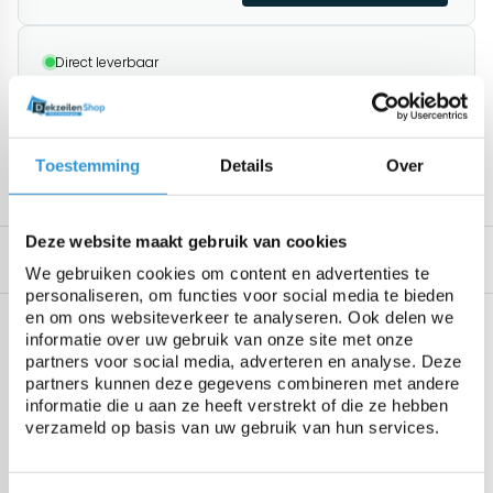
Direct leverbaar
Vanaf € 100,00
gratis
thuisbezorgd
Afhalen mogelijk in Antwerpen
Retourneren binnen 14 dagen (alleen standaard
producten)
1195+ klanten geven ons een 9.8/10
Toestemming
Details
Over
Deze website maakt gebruik van cookies
Omschrijving
Gerelateerde producten
We gebruiken cookies om content en advertenties te
personaliseren, om functies voor social media te bieden
en om ons websiteverkeer te analyseren. Ook delen we
Specificaties
informatie over uw gebruik van onze site met onze
Geen specificaties beschikbaar.
partners voor social media, adverteren en analyse. Deze
partners kunnen deze gegevens combineren met andere
informatie die u aan ze heeft verstrekt of die ze hebben
verzameld op basis van uw gebruik van hun services.
Vragen over dit product:
Start chat