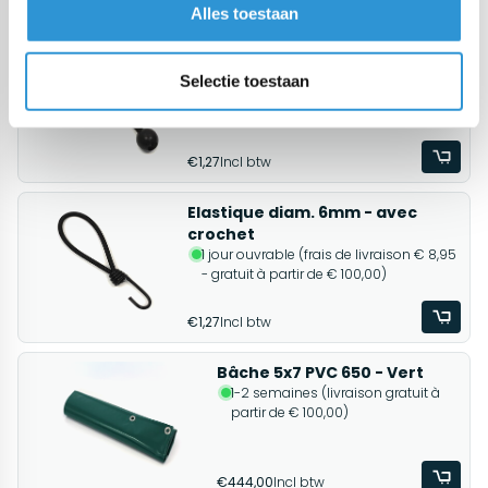
Alles toestaan
Produits associés
Elastique diam. 6mm - avec
boule
Selectie toestaan
1 jour ouvrable (frais de livraison € 8,95
- gratuit à partir de € 100,00)
€1,27
Incl btw
Elastique diam. 6mm - avec
crochet
1 jour ouvrable (frais de livraison € 8,95
- gratuit à partir de € 100,00)
€1,27
Incl btw
Bâche 5x7 PVC 650 - Vert
1-2 semaines (livraison gratuit à
partir de € 100,00)
€444,00
Incl btw