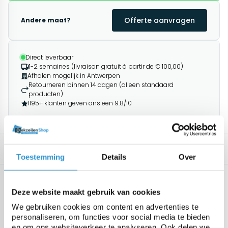
Offerte aanvragen
Andere maat?
Direct leverbaar
1-2 semaines (livraison gratuit à partir de € 100,00)
Afhalen mogelijk in Antwerpen
Retourneren binnen 14 dagen (alleen standaard
producten)
1195+ klanten geven ons een 9.8/10
Description
Produits associés
Toestemming
Details
Over
Spécifications
Geen specificaties beschikbaar.
Deze website maakt gebruik van cookies
We gebruiken cookies om content en advertenties te
personaliseren, om functies voor social media te bieden
en om ons websiteverkeer te analyseren. Ook delen we