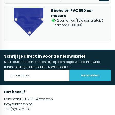
Bâche en PVC 650 sur
mesure
1-2 semaines (livraison gratuit à
partir de € 100,00)
Schrijf je direct in voor de nieuwsbrief
Maak automatisch kans en blijf op de hoogte van de nieuwste
tuininspiratie, onderhoudsadvies en acties!
Aanmelden
Het bedrijf
Haifastraat 1, B-2030 Antwerpen
info@antonsen.be
+32 (0)3 542 6110