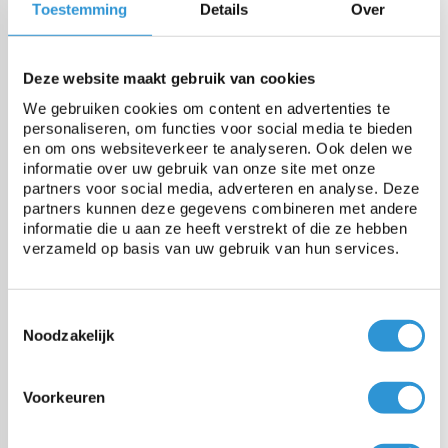
Toestemming
Details
Over
Origine
Europa (dus REACH conform
en cadmium vrij)
Deze website maakt gebruik van cookies
We gebruiken cookies om content en advertenties te
Poids
600 gr/m²
personaliseren, om functies voor social media te bieden
en om ons websiteverkeer te analyseren. Ook delen we
informatie over uw gebruik van onze site met onze
Résistance à la rupture
2000 N/5cm
partners voor social media, adverteren en analyse. Deze
partners kunnen deze gegevens combineren met andere
informatie die u aan ze heeft verstrekt of die ze hebben
Résistance à la déchirure
200 N
verzameld op basis van uw gebruik van hun services.
Stabilisé UV
Oui
Toestemmingsselectie
Noodzakelijk
Résistance à la temperature
-30 tot +70°C
Voorkeuren