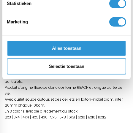
Statistieken
Vragen over dit product:
Start chat
Marketing
Description
Bâche étanche de PVC/polyester adapté pour des applications durs
Alles toestaan
et longtemps.
Ces bâches sont idéales pour couvrir et protéger tout type de
Selectie toestaan
surface, comme par exemple emballer votre produits pour le
transport, couvrir votre bateaux, votre materiaux de construction, bois
au feu etc.
Produit d'origine l'Europe donc conforme REACH et longue durée de
vie.
Avec ourlet soudé autour, et des oeillets en laiton-nickel diam. inter.
20mm chaque 100cm.
En 3 coloris, livrable directement du stock:
2x3 | 3x4 | 4x4 | 4x5 | 4x6 | 5x5 | 5x8 | 6x8 | 6x10 | 8x10 | 10x12