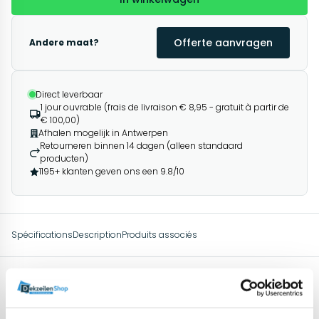
Offerte aanvragen
Andere maat?
Direct leverbaar
1 jour ouvrable (frais de livraison € 8,95 - gratuit à partir de
€ 100,00)
Afhalen mogelijk in Antwerpen
Retourneren binnen 14 dagen (alleen standaard
producten)
1195+ klanten geven ons een 9.8/10
Spécifications
Description
Produits associés
Spécifications
Tissu
Polyester weefsel, PVC coating