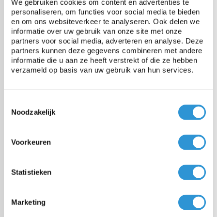
We gebruiken cookies om content en advertenties te
personaliseren, om functies voor social media te bieden
en om ons websiteverkeer te analyseren. Ook delen we
Vragen over dit product:
informatie over uw gebruik van onze site met onze
Start chat
partners voor social media, adverteren en analyse. Deze
partners kunnen deze gegevens combineren met andere
informatie die u aan ze heeft verstrekt of die ze hebben
Description
verzameld op basis van uw gebruik van hun services.
Bâche professionnelle et étanche adaptée pour les applications
Heavy Duty et/ou à long terme.
Par exemple comme bâche pour camion, pour des applications
Toestemmingsselectie
industrielle, ou pour couvrir des machines, bateaux, remorque ou
Noodzakelijk
bois de chauffage.
La couche supérieure a une finition brillante pour un meilleur
Voorkeuren
nettoyage et une durée de vie plus longue. Produit Européen donc
conforme REACH.
Ourlet soudé tout autour et équipé des œillets en inox diam. intérieure
Statistieken
20mm tous les 50cm.
Disponible en 3 couleurs, délai de livraison environ 1 semaine:
Marketing
2x3 | 3x4 | 3x5 | 4x6 | 5x6 | 6x8 | 6x10 | 8x10 | 9x9 | 10x12