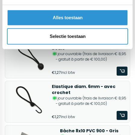
Si les dimensions souhaitées ne sont pas au-dessus, demandez une
devis pour une bâche en PVC 900 sur mesure.
Alles toestaan
Produits associés
Selectie toestaan
Elastique diam. 6mm - avec
boule
1 jour ouvrable (frais de livraison € 8,95
- gratuit à partir de € 100,00)
€1,27
Incl btw
Elastique diam. 6mm - avec
crochet
1 jour ouvrable (frais de livraison € 8,95
- gratuit à partir de € 100,00)
€1,27
Incl btw
Bâche 8x10 PVC 900 - Gris