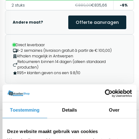
2 stuks
€889,00
€835,66
-6%
Offerte aanvragen
Andere maat?
Direct leverbaar
1-2 semaines (livraison gratuit à partir de € 100,00)
Afhalen mogelijk in Antwerpen
Retourneren binnen 14 dagen (alleen standaard
producten)
1195+ klanten geven ons een 9.8/10
Description
Produits associés
Toestemming
Details
Over
Spécifications
Geen specificaties beschikbaar.
Deze website maakt gebruik van cookies