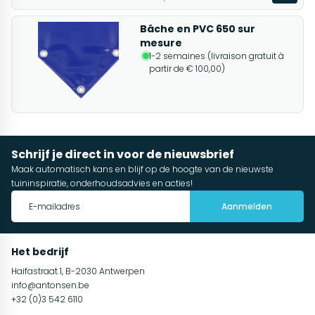
Bâche en PVC 650 sur
mesure
1-2 semaines (livraison gratuit à
partir de € 100,00)
Schrijf je direct in voor de nieuwsbrief
Maak automatisch kans en blijf op de hoogte van de nieuwste
tuininspiratie, onderhoudsadvies en acties!
Aanmelden
Het bedrijf
Haifastraat 1, B-2030 Antwerpen
info@antonsen.be
+32 (0)3 542 6110