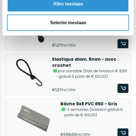
Alles toestaan
Produits associés
Elastique diam. 6mm - avec
boule
Selectie toestaan
1 jour ouvrable (frais de livraison € 8,95
- gratuit à partir de € 100,00)
€1,27
Incl btw
Elastique diam. 6mm - avec
crochet
1 jour ouvrable (frais de livraison € 8,95
- gratuit à partir de € 100,00)
€1,27
Incl btw
Bâche 6x8 PVC 650 - Gris
1-2 semaines (livraison gratuit à
partir de € 100,00)
€599,00
Incl btw