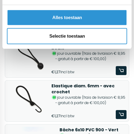
Si les dimensions souhaitées ne sont pas au-dessus, demandez une
devis pour une bâche en PVC 900 sur mesure.
Alles toestaan
Produits associés
Selectie toestaan
Elastique diam. 6mm - avec
boule
1 jour ouvrable (frais de livraison € 8,95
- gratuit à partir de € 100,00)
€1,27
Incl btw
Elastique diam. 6mm - avec
crochet
1 jour ouvrable (frais de livraison € 8,95
- gratuit à partir de € 100,00)
€1,27
Incl btw
Bâche 6x10 PVC 900 - Vert