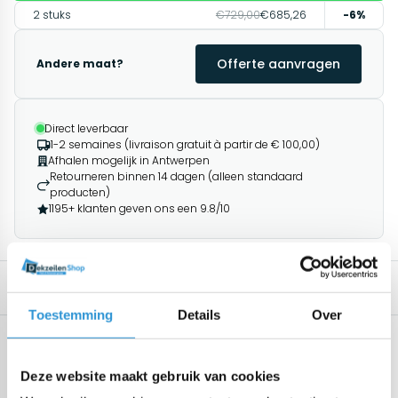
2 stuks
€729,00
€685,26
-6%
Offerte aanvragen
Andere maat?
Direct leverbaar
1-2 semaines (livraison gratuit à partir de € 100,00)
Afhalen mogelijk in Antwerpen
Retourneren binnen 14 dagen (alleen standaard
producten)
1195+ klanten geven ons een 9.8/10
Description
Produits associés
Toestemming
Details
Over
Spécifications
Geen specificaties beschikbaar.
Deze website maakt gebruik van cookies