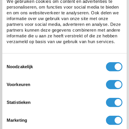
We gebruiken cookies om content en advertenties te
personaliseren, om functies voor social media te bieden
en om ons websiteverkeer te analyseren. Ook delen we
Vragen over dit product:
informatie over uw gebruik van onze site met onze
Start chat
partners voor social media, adverteren en analyse. Deze
partners kunnen deze gegevens combineren met andere
informatie die u aan ze heeft verstrekt of die ze hebben
Description
verzameld op basis van uw gebruik van hun services.
Bâche professionnelle et étanche adaptée pour les applications
Heavy Duty et/ou à long terme.
Par exemple comme bâche pour camion, pour des applications
Toestemmingsselectie
industrielle, ou pour couvrir des machines, bateaux, remorque ou
Noodzakelijk
bois de chauffage.
La couche supérieure a une finition brillante pour un meilleur
Voorkeuren
nettoyage et une durée de vie plus longue. Produit Européen donc
conforme REACH.
Ourlet soudé tout autour et équipé des œillets en inox diam. intérieure
Statistieken
20mm tous les 50cm.
Disponible en 3 couleurs, délai de livraison environ 1 semaine:
Marketing
2x3 | 3x4 | 3x5 | 4x6 | 5x6 | 6x8 | 6x10 | 8x10 | 9x9 | 10x12