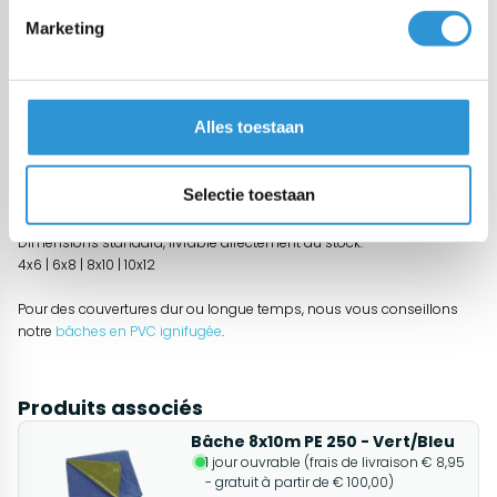
Marketing
Description
Bâche étanche de polyéthylène 150 gr/m² ignifugé, adapté pour des
applications standards (max. 12 mois au climat d'Europe
Alles toestaan
occidentale).
Cette bâches sont souvent utilisées à l'intérieur, car elles ont une
Selectie toestaan
norme ignifuge.
Dimensions standard, livrable directement du stock:
4x6 | 6x8 | 8x10 | 10x12
Pour des couvertures dur ou longue temps, nous vous conseillons
notre
bâches en PVC ignifugée
.
Produits associés
Bâche 8x10m PE 250 - Vert/Bleu
1 jour ouvrable (frais de livraison € 8,95
- gratuit à partir de € 100,00)