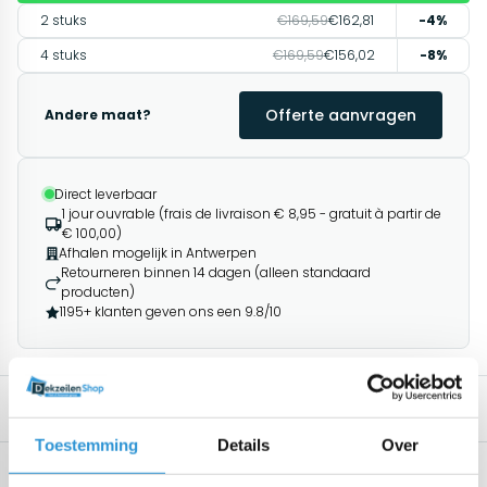
2 stuks
€169,59
€162,81
-4%
4 stuks
€169,59
€156,02
-8%
Offerte aanvragen
Andere maat?
Direct leverbaar
1 jour ouvrable (frais de livraison € 8,95 - gratuit à partir de
€ 100,00)
Afhalen mogelijk in Antwerpen
Retourneren binnen 14 dagen (alleen standaard
producten)
1195+ klanten geven ons een 9.8/10
Spécifications
Description
Produits associés
Toestemming
Details
Over
Spécifications