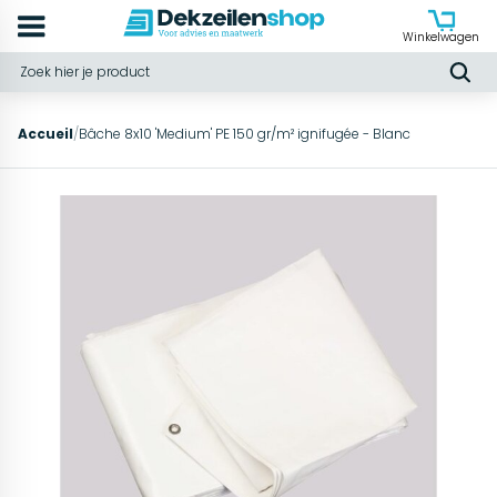
Winkelwagen
Accueil
/
Bâche 8x10 'Medium' PE 150 gr/m² ignifugée - Blanc