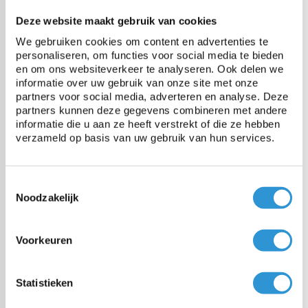
Tissu
HDPE toile de bandelettes, LDPE
Deze website maakt gebruik van cookies
enduction
We gebruiken cookies om content en advertenties te
personaliseren, om functies voor social media te bieden
en om ons websiteverkeer te analyseren. Ook delen we
Poids
150 gr/m²
informatie over uw gebruik van onze site met onze
partners voor social media, adverteren en analyse. Deze
partners kunnen deze gegevens combineren met andere
Résistance à la rupture
750 N/5cm
informatie die u aan ze heeft verstrekt of die ze hebben
verzameld op basis van uw gebruik van hun services.
Résistance à la déchirure
140 N
Toestemmingsselectie
Noodzakelijk
Résistance à la temperature
-40 jusqu'à +80°C
Voorkeuren
Vragen over dit product:
Statistieken
Start chat