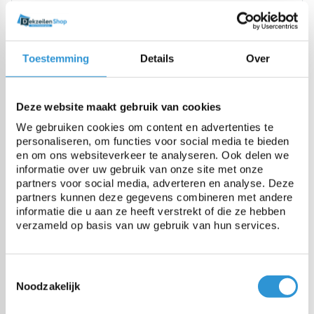
Origine
Europa (dus REACH conform
en cadmium vrij)
Toestemming
Details
Over
Poids
600 gr/m²
Deze website maakt gebruik van cookies
We gebruiken cookies om content en advertenties te
Résistance à la rupture
2000 N/5cm
personaliseren, om functies voor social media te bieden
en om ons websiteverkeer te analyseren. Ook delen we
informatie over uw gebruik van onze site met onze
Résistance à la déchirure
200 N
partners voor social media, adverteren en analyse. Deze
partners kunnen deze gegevens combineren met andere
informatie die u aan ze heeft verstrekt of die ze hebben
Stabilisé UV
Oui
verzameld op basis van uw gebruik van hun services.
Résistance à la temperature
-30 tot +70°C
Toestemmingsselectie
Noodzakelijk