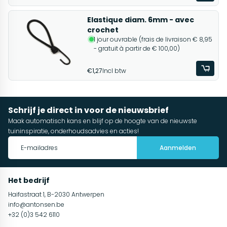
Elastique diam. 6mm - avec
crochet
1 jour ouvrable (frais de livraison € 8,95
- gratuit à partir de € 100,00)
€1,27
Incl btw
Schrijf je direct in voor de nieuwsbrief
Maak automatisch kans en blijf op de hoogte van de nieuwste
tuininspiratie, onderhoudsadvies en acties!
Aanmelden
Het bedrijf
Haifastraat 1, B-2030 Antwerpen
info@antonsen.be
+32 (0)3 542 6110