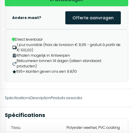
Offerte aanvragen
Andere maat?
Direct leverbaar
1 jour ouvrable (frais de livraison € 8,95 - gratuit à partir de
€ 100,00)
Afhalen mogelijk in Antwerpen
Retourneren binnen 14 dagen (alleen standaard
producten)
1195+ klanten geven ons een 9.8/10
Spécifications
Description
Produits associés
Spécifications
Tissu
Polyester weefsel, PVC coating