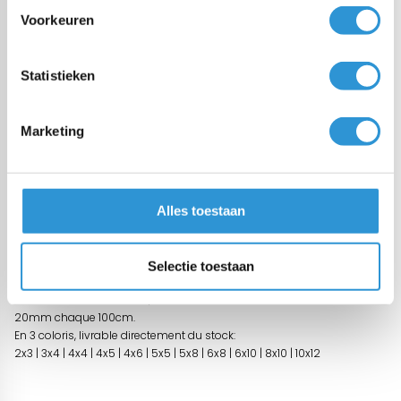
Voorkeuren
Vragen over dit product:
Start chat
Statistieken
Description
Marketing
Bâche étanche de PVC/polyester adapté pour des applications durs
et longtemps.
Ces bâches sont idéales pour couvrir et protéger tout type de
surface, comme par exemple emballer votre produits pour le
Alles toestaan
transport, couvrir votre bateaux, votre materiaux de construction, bois
au feu etc.
Produit d'origine l'Europe donc conforme REACH et longue durée de
Selectie toestaan
vie.
Avec ourlet soudé autour, et des oeillets en laiton-nickel diam. inter.
20mm chaque 100cm.
En 3 coloris, livrable directement du stock:
2x3 | 3x4 | 4x4 | 4x5 | 4x6 | 5x5 | 5x8 | 6x8 | 6x10 | 8x10 | 10x12