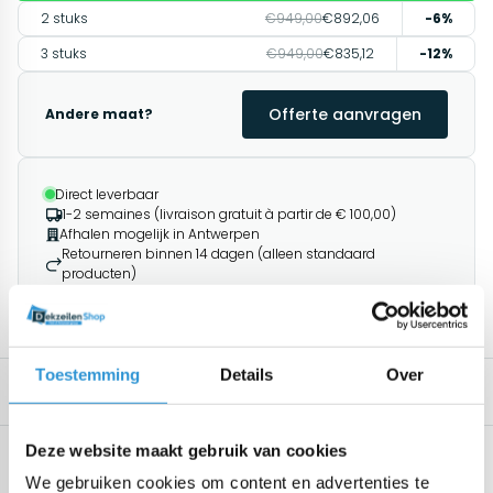
2 stuks
€949,00
€892,06
-6%
3 stuks
€949,00
€835,12
-12%
Offerte aanvragen
Andere maat?
Direct leverbaar
1-2 semaines (livraison gratuit à partir de € 100,00)
Afhalen mogelijk in Antwerpen
Retourneren binnen 14 dagen (alleen standaard
producten)
1195+ klanten geven ons een 9.8/10
Toestemming
Details
Over
Description
Produits associés
Deze website maakt gebruik van cookies
Spécifications
Geen specificaties beschikbaar.
We gebruiken cookies om content en advertenties te