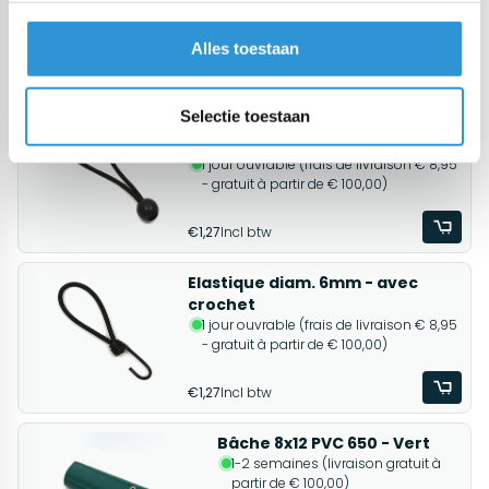
Devis pour une Bâche en PVC 650 personnalisée.
Alles toestaan
Produits associés
Selectie toestaan
Elastique diam. 6mm - avec
boule
1 jour ouvrable (frais de livraison € 8,95
- gratuit à partir de € 100,00)
€1,27
Incl btw
Elastique diam. 6mm - avec
crochet
1 jour ouvrable (frais de livraison € 8,95
- gratuit à partir de € 100,00)
€1,27
Incl btw
Bâche 8x12 PVC 650 - Vert
1-2 semaines (livraison gratuit à
partir de € 100,00)