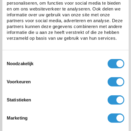
personaliseren, om functies voor social media te bieden
en om ons websiteverkeer te analyseren. Ook delen we
informatie over uw gebruik van onze site met onze
partners voor social media, adverteren en analyse. Deze
Vragen over dit product:
partners kunnen deze gegevens combineren met andere
Start chat
informatie die u aan ze heeft verstrekt of die ze hebben
verzameld op basis van uw gebruik van hun services.
Description
Toestemmingsselectie
Bâche professionnelle et étanche adaptée aux applications plus
Noodzakelijk
lourdes et/ou aux couvertures à longue terme.
Par exemple, une bâche pour couvrir des machines, bateaux,
remorques ou grumes.
Voorkeuren
La couche supérieure a une finition brillante pour un meilleur
nettoyage et une durée de vie plus longue. Produit Européen donc
conforme REACH.
Ourlet soudé tout autour et équipé des œillets en inox diam. intérieure
Statistieken
20mm tous les 50cm.
Disponible en 2 couleurs, délai de livraison environ 1 semaine:
2x3 | 3x3 | 3x4 | 3x5 | 3x6 | 4x5 | 4x6 | 5x6 | 5x7 | 5x8 | 6x6 | 6x7 | 6x8 | 6x9
Marketing
| 6x10 | 8x10 | 8x12 | 9x9 | 10x12
Si les dimensions souhaitées ne sont pas au-dessus, demandez une