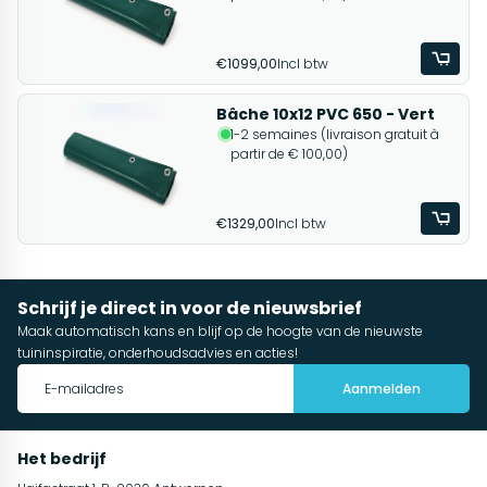
€1099,00
Incl btw
Bâche 10x12 PVC 650 - Vert
1-2 semaines (livraison gratuit à
partir de € 100,00)
€1329,00
Incl btw
Schrijf je direct in voor de nieuwsbrief
Maak automatisch kans en blijf op de hoogte van de nieuwste
tuininspiratie, onderhoudsadvies en acties!
Aanmelden
Het bedrijf