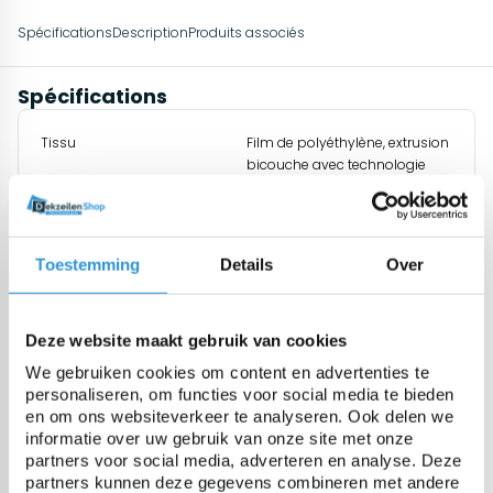
Spécifications
Description
Produits associés
Spécifications
Tissu
Film de polyéthylène, extrusion
bicouche avec technologie
Geobubble
Epaisseur
500 micron (+/- 10%)
Toestemming
Details
Over
Poids
460 gr/m² (+/-10%)
Deze website maakt gebruik van cookies
We gebruiken cookies om content en advertenties te
Stabilisé UV
Standard 0,6% additif UV + 0,9%
personaliseren, om functies voor social media te bieden
additif
en om ons websiteverkeer te analyseren. Ook delen we
informatie over uw gebruik van onze site met onze
partners voor social media, adverteren en analyse. Deze
Résistance à la temperature
-25 jusq'à +70°C
partners kunnen deze gegevens combineren met andere