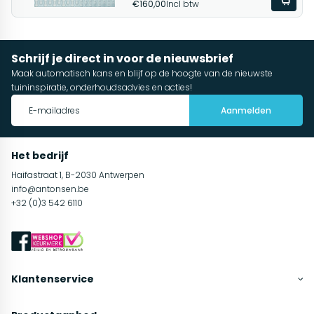
€160,00
Incl btw
Schrijf je direct in voor de nieuwsbrief
Maak automatisch kans en blijf op de hoogte van de nieuwste
tuininspiratie, onderhoudsadvies en acties!
Aanmelden
Het bedrijf
Haifastraat 1, B-2030 Antwerpen
info@antonsen.be
+32 (0)3 542 6110
Klantenservice