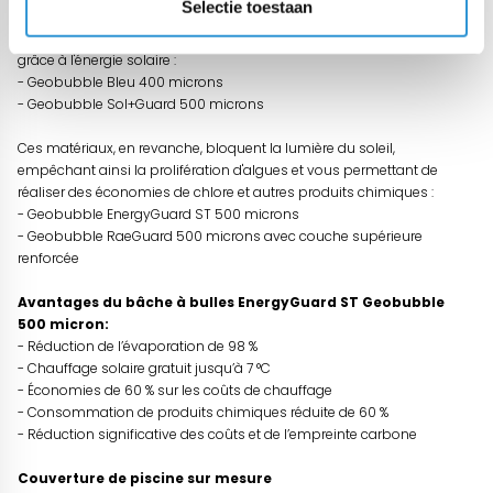
Selectie toestaan
Ces matériaux laissent passer la lumière du soleil, totalement ou
partiellement, permettant ainsi à l'eau de se réchauffer gratuitement
grâce à l'énergie solaire :
- Geobubble Bleu 400 microns
- Geobubble Sol+Guard 500 microns
Ces matériaux, en revanche, bloquent la lumière du soleil,
empêchant ainsi la prolifération d'algues et vous permettant de
réaliser des économies de chlore et autres produits chimiques :
- Geobubble EnergyGuard ST 500 microns
- Geobubble RaeGuard 500 microns avec couche supérieure
renforcée
Avantages du bâche à bulles EnergyGuard ST Geobubble
500 micron:
- Réduction de l’évaporation de 98 %
- Chauffage solaire gratuit jusqu’à 7 °C
- Économies de 60 % sur les coûts de chauffage
- Consommation de produits chimiques réduite de 60 %
- Réduction significative des coûts et de l’empreinte carbone
Couverture de piscine sur mesure