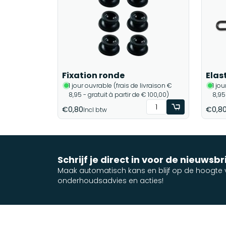
Fixation ronde
Elas
1 jour ouvrable (frais de livraison €
1 jo
8,95 - gratuit à partir de € 100,00)
8,95
€0,80
€0,8
Incl btw
Schrijf je direct in voor de nieuwsbr
Maak automatisch kans en blijf op de hoogte v
onderhoudsadvies en acties!