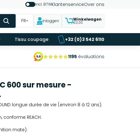
Klantenservice
Over ons
incl. BTW
Winkelwagen
FR
Inloggen
€0,00
Tissu coupage
+32 (0)3 542 6110
1195
évaluations
C 600 sur mesure -
L
UND longue durée de vie (environ 8 à 12 ans).
n, conforme REACH.
inition mate).