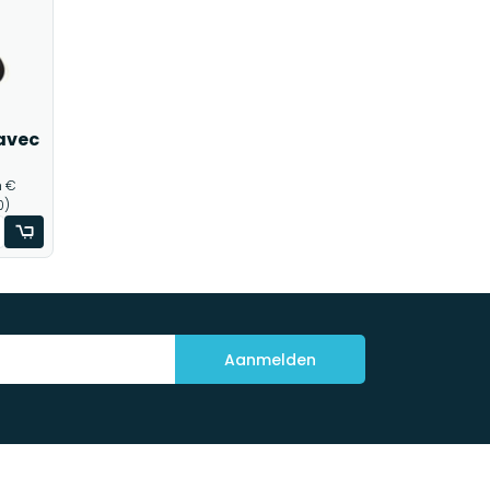
avec
n €
0)
Aanmelden