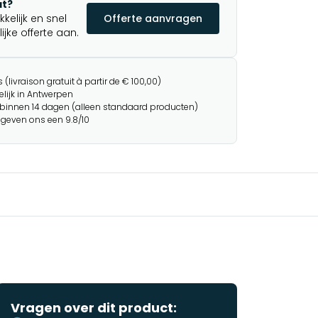
t?
elijk en snel
Offerte aanvragen
jke offerte aan.
(livraison gratuit à partir de € 100,00)
lijk in Antwerpen
binnen 14 dagen (alleen standaard producten)
 geven ons een 9.8/10
Vragen over dit product: