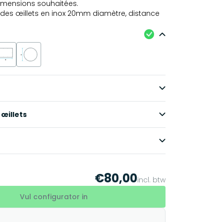
dimensions souhaitées.
t des œillets en inox 20mm diamètre, distance
.
œillets
€80,00
incl. btw
Vul configurator in