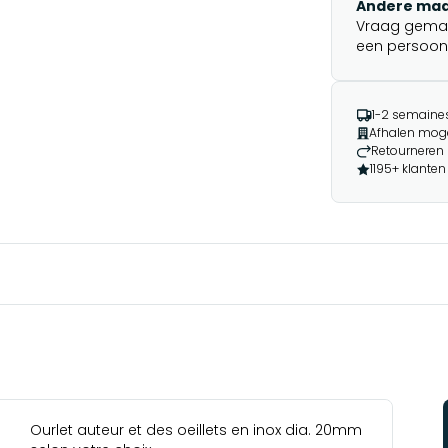
Andere maa
Vraag gemakk
een persoonli
1-2 semaines 
Afhalen moge
Retourneren 
1195+ klanten
Ourlet auteur et des oeillets en inox dia. 20mm