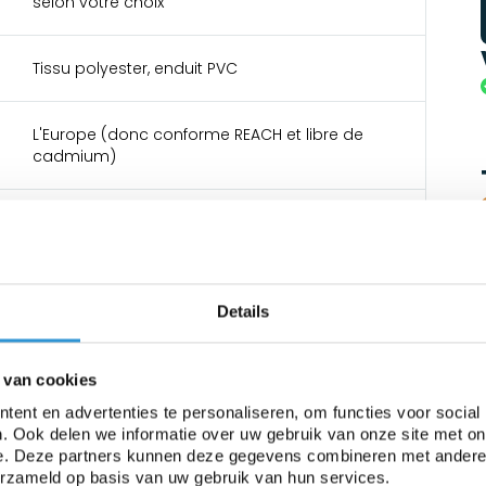
selon votre choix
Tissu polyester, enduit PVC
L'Europe (donc conforme REACH et libre de
cadmium)
600 gr/m²
2000 N/5cm
Details
200N
 van cookies
ent en advertenties te personaliseren, om functies voor social
-30 tot +70°C
. Ook delen we informatie over uw gebruik van onze site met on
e. Deze partners kunnen deze gegevens combineren met andere i
erzameld op basis van uw gebruik van hun services.