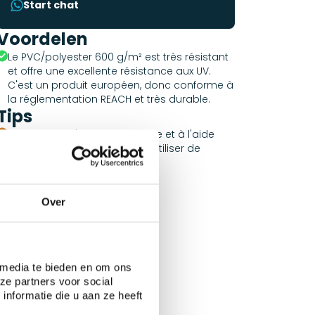
Start chat
Voordelen
Le PVC/polyester 600 g/m² est très résistant
et offre une excellente résistance aux UV.
C'est un produit européen, donc conforme à
la réglementation REACH et très durable.
Tips
Nettoyage à l'eau savonneuse et à l'aide
d'une brosse douce. Ne pas utiliser de
nettoyeur haute pression.
Over
 media te bieden en om ons
ze partners voor social
nformatie die u aan ze heeft