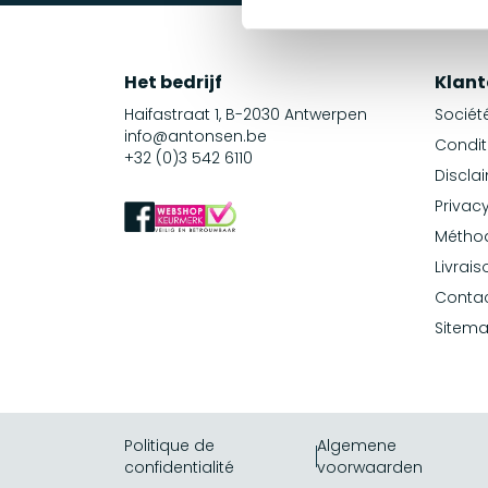
Het bedrijf
Klant
Haifastraat 1, B-2030 Antwerpen
Sociét
info@antonsen.be
Condit
+32 (0)3 542 6110
Discla
Privacy
Métho
Livrais
Conta
Sitem
Politique de
Algemene
confidentialité
voorwaarden