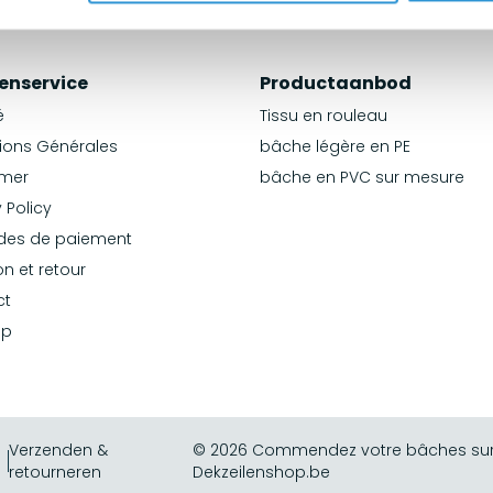
enservice
Productaanbod
é
Tissu en rouleau
ions Générales
bâche légère en PE
imer
bâche en PVC sur mesure
 Policy
des de paiement
on et retour
ct
ap
Verzenden &
© 2026 Commendez votre bâches sur 
retourneren
Dekzeilenshop.be