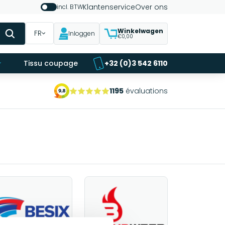
Klantenservice
Over ons
incl. BTW
Winkelwagen
FR
Inloggen
€0,00
Tissu coupage
+32 (0)3 542 6110
1195
évaluations