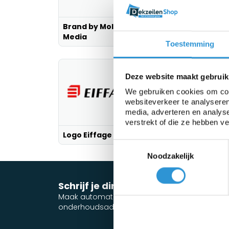
Brand by Molders
Media
Dekzeilenshop
Toestemming
Deze website maakt gebruik
We gebruiken cookies om cont
websiteverkeer te analyseren
media, adverteren en analys
verstrekt of die ze hebben v
Logo Eiffage 5
Logo Nyrstar 3
Toestemmingsselectie
Noodzakelijk
Schrijf je direct in voor de nieuwsbr
Maak automatisch kans en blijf op de hoogte v
onderhoudsadvies en acties!