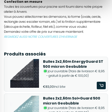
Confection en mesure
Toutes les couvertures pour piscine sont fourni dans notre propre
atelier à Anvers.
Vous pouvez sélectionner les dimensions, la forme (ovale, cercle,
rectangle avec escalier romain, etc.) et la finition supplémentaire
(découpe échelle, flotteur, filet etc), comme vous voulez.
Demandez votre offre de prix sur mesure maintenant.
REGARDEZ AUSSI NOTRE COUVERTURES D'HIVERNAGE
Produits associés
Bulles 2x2,60m EnergyGuard ST
500 micron Geobubble
1 jour ouvrable (frais de livraison € 8,95
- gratuit à partir de € 100,00)
€83,00
Incl btw
Bulles 2x2,60m Sol+Guard 500
micron Geobubble
1 jour ouvrable (frais de livraison € 8,95