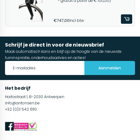
- gratuit à partir de € 100,00)
€747,00
Incl btw
Schrijf je direct in voor de nieuwsbrief
Maak automatisch kans en blijf op de hoogte van de nieuwste
tuininspiratie, onderhoudsadvies en acties!
Aanmelden
Het bedrijf
Haifastraat 1, B-2030 Antwerpen
info@antonsen.be
+32 (0)3 542 6110