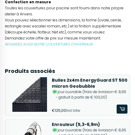
Confection en mesure
Toutes les couvertures pour piscine sont fourni dans notre propre
atelier à Anvers.
Vous pouvez sélectionner les dimensions, la forme (ovale, cercle,
rectangle avec escalier romain, etc.) et la finition supplémentaire
(découpe échelle, flotteur, filet etc), comme vous voulez.
Demandez votre offre de prix sur mesure maintenant.
REGARDEZ AUSSI NOTRE COUVERTURES D'HIVERNAGE
Produits associés
Bulles 2x4m EnergyGuard ST 500
micron Geobubble
1 jour ouvrable (frais de livraison € 8,95
- gratuit à partir de € 100,00)
€125,00
Incl btw
Enrouleur (5,3-6,9m)
1 jour ouvrable (frais de livraison € 8,95