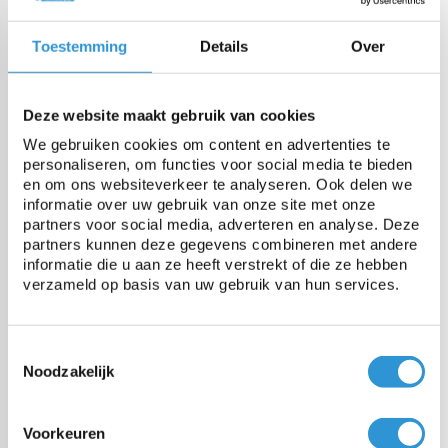
Epaisseur
500 micron (pellicule
Toestemming
Details
Over
supérieure +/-350 micron,
pellicule inférieure +/-150
micron) +/- 10%
Deze website maakt gebruik van cookies
We gebruiken cookies om content en advertenties te
personaliseren, om functies voor social media te bieden
Poids
460 gr/m² +/-10%
en om ons websiteverkeer te analyseren. Ook delen we
informatie over uw gebruik van onze site met onze
partners voor social media, adverteren en analyse. Deze
Stabilisé UV
Standard 0,9% additif UV + 1,2%
partners kunnen deze gegevens combineren met andere
additif
informatie die u aan ze heeft verstrekt of die ze hebben
verzameld op basis van uw gebruik van hun services.
Résistance à la temperature
-25 jusqu'à +70°C
Toestemmingsselectie
Noodzakelijk
Vragen over dit product:
Voorkeuren
Start chat