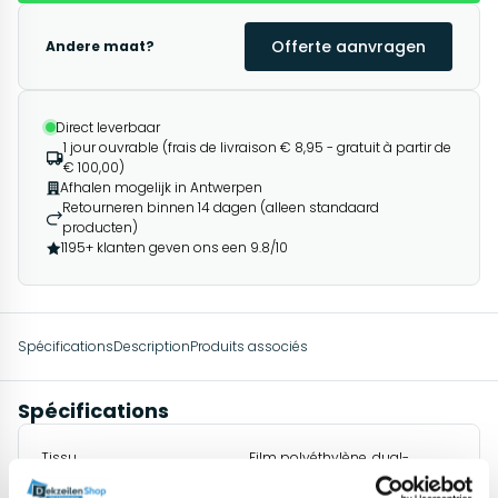
Offerte aanvragen
Andere maat?
Direct leverbaar
1 jour ouvrable (frais de livraison € 8,95 - gratuit à partir de
€ 100,00)
Afhalen mogelijk in Antwerpen
Retourneren binnen 14 dagen (alleen standaard
producten)
1195+ klanten geven ons een 9.8/10
Spécifications
Description
Produits associés
Spécifications
Tissu
Film polyéthylène, dual-
extrudé