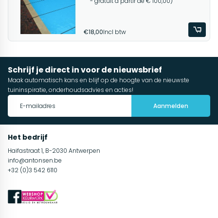
- gratuit à partir de € 100,00)
€18,00
Incl btw
Schrijf je direct in voor de nieuwsbrief
Maak automatisch kans en blijf op de hoogte van de nieuwste
tuininspiratie, onderhoudsadvies en acties!
Aanmelden
Het bedrijf
Haifastraat 1, B-2030 Antwerpen
info@antonsen.be
+32 (0)3 542 6110