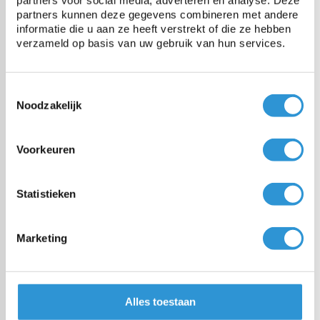
partners voor social media, adverteren en analyse. Deze
partners kunnen deze gegevens combineren met andere
informatie die u aan ze heeft verstrekt of die ze hebben
verzameld op basis van uw gebruik van hun services.
Vragen over dit product:
Start chat
Toestemmingsselectie
Noodzakelijk
Description
Ancrages pour carrelage ou ancrages au sol.
Voorkeuren
Idéal pour attacher votre voile d'hiver ou votre couverture de piscine.
Diamètre du cylindre en aluminium Stylo en acier inoxydable
rétractable de 10 mm avec sommet diam. Aplati 14mm.
Statistieken
Vous percez un trou diam. 10mm dans la tuile et y pousse l'ancrage.
Vous retirez la «tasse» et faites un crochet avec l'élastique.
Si vous n'utilisez pas l'ancrage, la «coupe» retombe à plat sur le sol.
Marketing
Produits associés
Piquets 25cm
Alles toestaan
1 -3 werkdagen levertijd