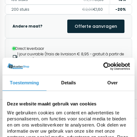
200 stuks
€2,00
€1,60
-20%
Offerte aanvragen
Andere maat?
Direct leverbaar
1 jour ouvrable (frais de livraison € 8,95 - gratuit à partir de
€ 100,00)
Afhalen mogelijk in Antwerpen
Retourneren binnen 14 dagen (alleen standaard
producten)
1195+ klanten geven ons een 9.8/10
Toestemming
Details
Over
Deze website maakt gebruik van cookies
Description
Produits associés
We gebruiken cookies om content en advertenties te
personaliseren, om functies voor social media te bieden
en om ons websiteverkeer te analyseren. Ook delen we
Spécifications
informatie over uw gebruik van onze site met onze
Geen specificaties beschikbaar.