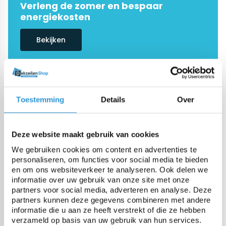
Verleng de zomer en bespaar
energiekosten
Bekijken
De #1 in dekzeilen
Onze specialisten helpen je graag
Toestemming
Details
Over
verder
Demandez conseil
Deze website maakt gebruik van cookies
We gebruiken cookies om content en advertenties te
personaliseren, om functies voor social media te bieden
en om ons websiteverkeer te analyseren. Ook delen we
informatie over uw gebruik van onze site met onze
Categorieën
partners voor social media, adverteren en analyse. Deze
partners kunnen deze gegevens combineren met andere
informatie die u aan ze heeft verstrekt of die ze hebben
Couvertures piscine
verzameld op basis van uw gebruik van hun services.