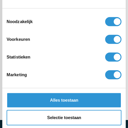
Bâche PE
Toestemmingsselectie
Noodzakelijk
Bâche PVC
Voorkeuren
Tissu coupage
Statistieken
Bâche sur mesure
Marketing
Fixations
Alles toestaan
Meer categorieën
Selectie toestaan
Schrijf je direct in voor de nieuwsbrief