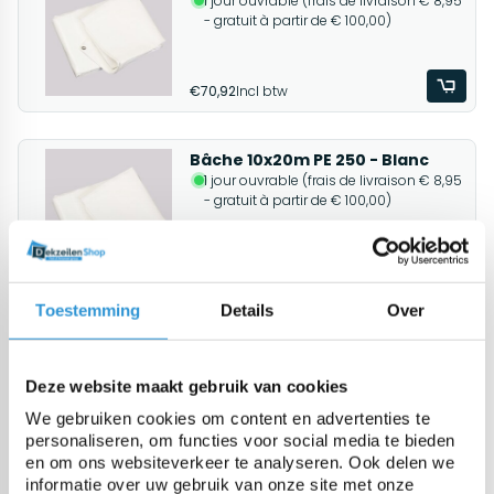
1 jour ouvrable (frais de livraison € 8,95
- gratuit à partir de € 100,00)
€70,92
Incl btw
Bâche 10x20m PE 250 - Blanc
1 jour ouvrable (frais de livraison € 8,95
- gratuit à partir de € 100,00)
€360,78
Incl btw
Toestemming
Details
Over
Bâche 15x20m PE 250 - Vert/Bleu
1 jour ouvrable (frais de livraison € 8,95
- gratuit à partir de € 100,00)
Deze website maakt gebruik van cookies
We gebruiken cookies om content en advertenties te
personaliseren, om functies voor social media te bieden
€510,38
€499,00
Incl btw
en om ons websiteverkeer te analyseren. Ook delen we
informatie over uw gebruik van onze site met onze