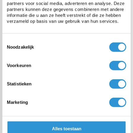
partners voor social media, adverteren en analyse. Deze
Bâche 10x20m PE 250 - Vert/Bleu
partners kunnen deze gegevens combineren met andere
1 jour ouvrable (frais de livraison € 8,95
informatie die u aan ze heeft verstrekt of die ze hebben
- gratuit à partir de € 100,00)
verzameld op basis van uw gebruik van hun services.
€360,78
Incl btw
Toestemmingsselectie
Noodzakelijk
Bâche 10x15m PE 250 - Vert/Bleu
1 jour ouvrable (frais de livraison € 8,95
Voorkeuren
- gratuit à partir de € 100,00)
Statistieken
€275,19
Incl btw
Marketing
Bâche 10x12m PE 250 - Vert/Bleu
1 jour ouvrable (frais de livraison € 8,95
- gratuit à partir de € 100,00)
Alles toestaan