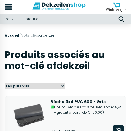
Winkelwagen
Accueil
/
Mots-clés
/
afdekzeil
Produits associés au
mot-clé afdekzeil
Bâche 3x4 PVC 600 - Gris
1 jour ouvrable (frais de livraison € 8,95
- gratuit à partir de € 100,00)