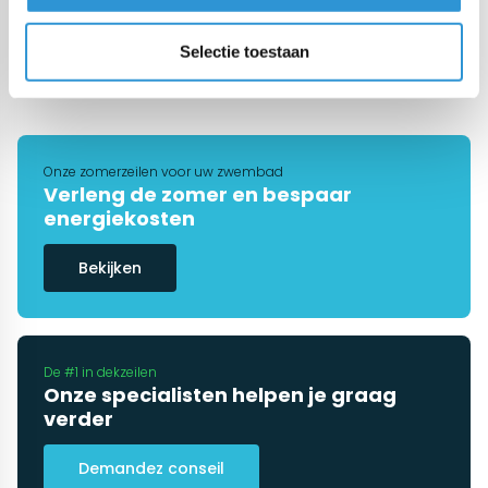
€217,29
Incl btw
3
1
2
4
Selectie toestaan
Onze zomerzeilen voor uw zwembad
Verleng de zomer en bespaar
energiekosten
Bekijken
De #1 in dekzeilen
Onze specialisten helpen je graag
verder
Demandez conseil