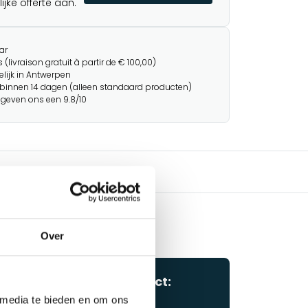
jke offerte aan.
ar
(livraison gratuit à partir de € 100,00)
lijk in Antwerpen
binnen 14 dagen (alleen standaard producten)
 geven ons een 9.8/10
Over
Vragen over dit product:
Start chat
 media te bieden en om ons