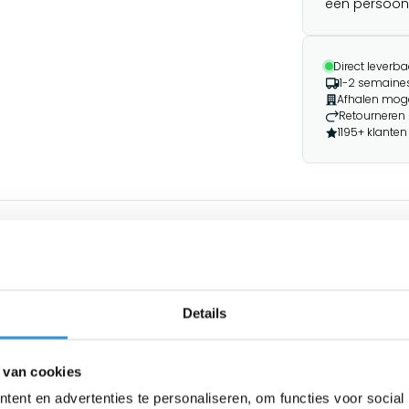
een persoonli
Direct leverba
1-2 semaines 
Afhalen moge
Retourneren 
1195+ klanten
Details
 van cookies
ent en advertenties te personaliseren, om functies voor social