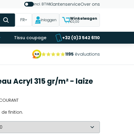
Klantenservice
Over ons
incl. BTW
Winkelwagen
FR
Inloggen
€0,00
Tissu coupage
+32 (0)3 542 6110
1195
évaluations
eau Acryl 315 gr/m² - laize
E COURANT
de finition.