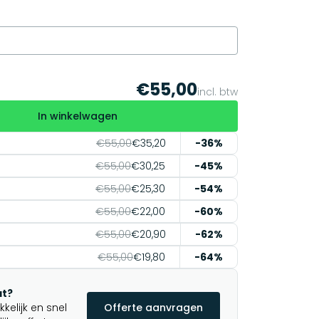
€55,00
incl. btw
In winkelwagen
€55,00
€35,20
-36%
€55,00
€30,25
-45%
€55,00
€25,30
-54%
€55,00
€22,00
-60%
€55,00
€20,90
-62%
€55,00
€19,80
-64%
t?
elijk en snel
Offerte aanvragen