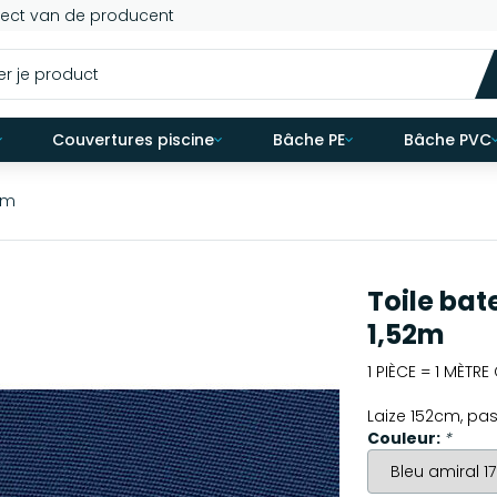
rect van de producent
Couvertures piscine
Bâche PE
Bâche PVC
52m
Toile bat
1,52m
1 PIÈCE = 1 MÈTR
Laize 152cm, pas 
Couleur:
*