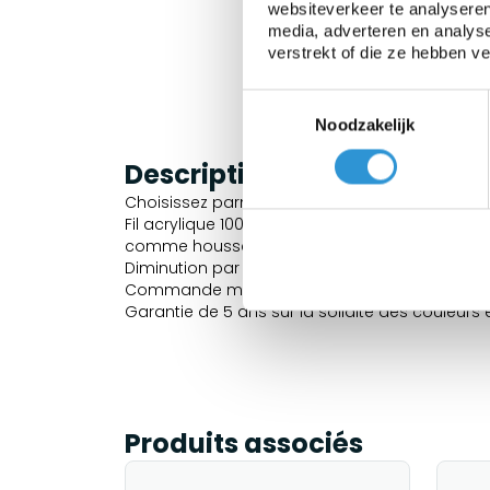
websiteverkeer te analyseren
media, adverteren en analys
verstrekt of die ze hebben v
Toestemmingsselectie
Noodzakelijk
Description
Choisissez parmi plus de 20 couleurs.
Fil acrylique 100% «teint en solution». Ce mat
comme housses de coussins de jardin.
Diminution par mètre courant, largeur de roule
Commande minimum 1 mètre courant.
Garantie de 5 ans sur la solidité des couleurs
Produits associés