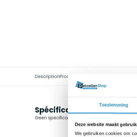
Description
Produits associés
Toestemming
Spécifications
Geen specificaties beschikbaar.
Deze website maakt gebruik
We gebruiken cookies om cont