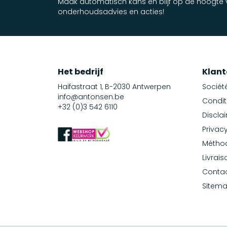
Maak automatisch kans en blijf op de hoogte v
onderhoudsadvies en acties!
Het bedrijf
Klant
Haifastraat 1, B-2030 Antwerpen
Sociét
info@antonsen.be
Condit
+32 (0)3 542 6110
Discla
Privacy
Métho
Livrais
Conta
Sitem