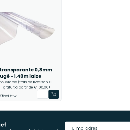
transparante 0,8mm
fugé - 1,40m laize
ur ouvrable (frais de livraison €
 - gratuit à partir de € 100,00)
00
Incl btw
ief