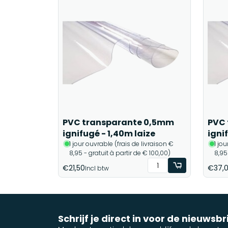
PVC transparante 0,5mm
PVC 
ignifugé - 1,40m laize
igni
1 jour ouvrable (frais de livraison €
1 jo
8,95 - gratuit à partir de € 100,00)
8,95
€21,50
€37,
Incl btw
Schrijf je direct in voor de nieuwsbr