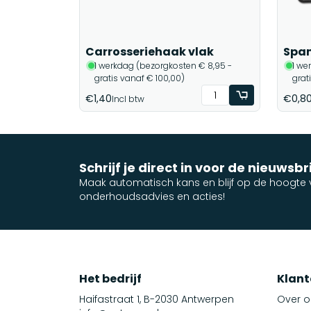
Carrosseriehaak vlak
Span
1 werkdag (bezorgkosten € 8,95 -
1 we
gratis vanaf € 100,00)
grat
€1,40
€0,8
Incl btw
Schrijf je direct in voor de nieuwsbr
Maak automatisch kans en blijf op de hoogte v
onderhoudsadvies en acties!
Het bedrijf
Klant
Haifastraat 1, B-2030 Antwerpen
Over o