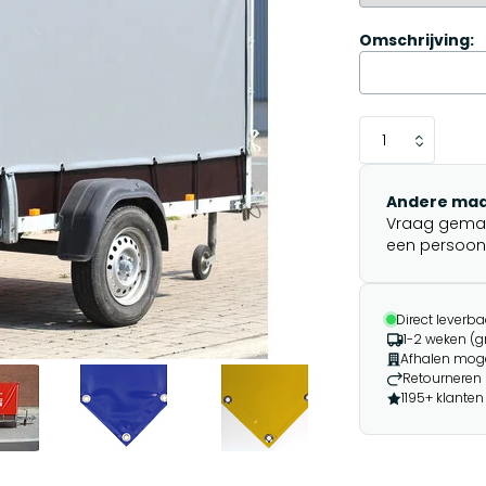
Omschrijving:
Andere maa
Vraag gemakk
een persoonli
Direct leverba
1-2 weken (g
Afhalen moge
Retourneren 
1195+ klanten