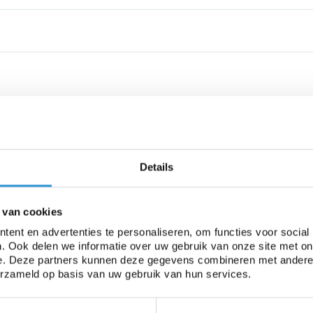
Details
 van cookies
ent en advertenties te personaliseren, om functies voor social
. Ook delen we informatie over uw gebruik van onze site met on
e. Deze partners kunnen deze gegevens combineren met andere i
erzameld op basis van uw gebruik van hun services.
ar bij het vervoeren van bijvoorbeeld tuinafval, bouwmateri
w goederen en voorkomt dat u lading verliest. Bovendien is e