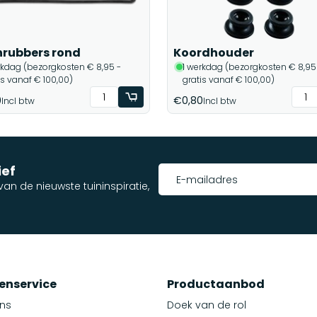
rubbers rond
Koordhouder
rkdag (bezorgkosten € 8,95 -
1 werkdag (bezorgkosten € 8,95
is vanaf € 100,00)
gratis vanaf € 100,00)
0
€0,80
Incl btw
Incl btw
ief
an de nieuwste tuininspiratie,
enservice
Productaanbod
ns
Doek van de rol