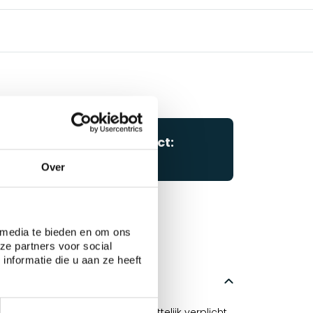
Vragen over dit product:
Start chat
Over
 media te bieden en om ons
ze partners voor social
nformatie die u aan ze heeft
alen of zelfs meubels.
en aanhangwagenzeil ook wettelijk verplicht.