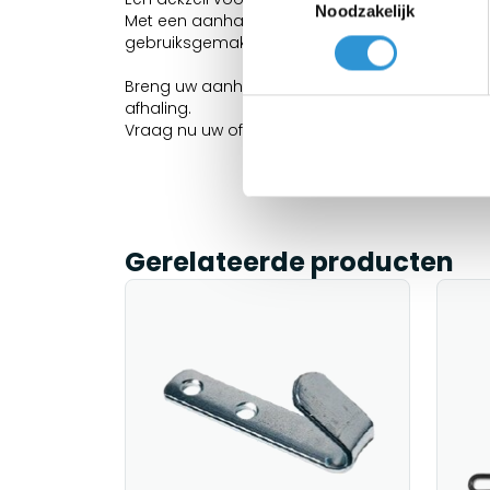
Noodzakelijk
Met een aanhangwagen zeil op maat bent u zek
gebruiksgemak.
Breng uw aanhangwagen naar onze zeilmakerij 
afhaling.
Vraag nu uw offerte aan!
Gerelateerde producten