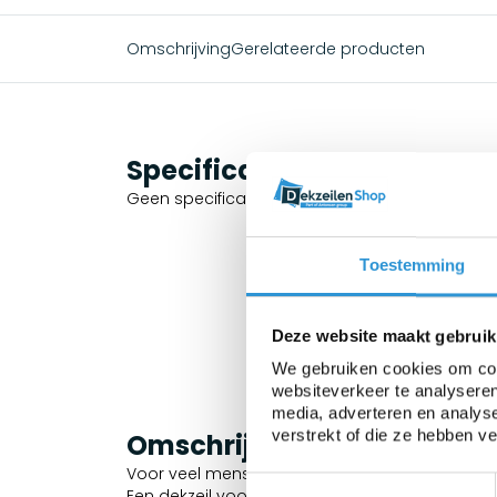
Omschrijving
Gerelateerde producten
Specificaties
Geen specificaties beschikbaar.
Toestemming
Deze website maakt gebruik
We gebruiken cookies om cont
websiteverkeer te analyseren
media, adverteren en analys
verstrekt of die ze hebben v
Omschrijving
Voor veel mensen is een aanhangwagen onmisba
Toestemmingsselectie
Een dekzeil voor uw aanhangwagen beschermt u