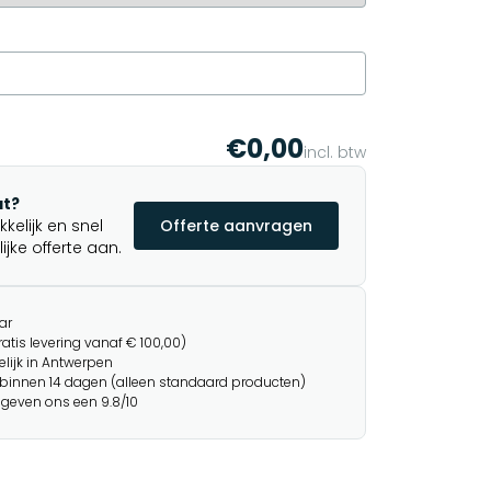
€0,00
incl. btw
t?
elijk en snel
Offerte aanvragen
jke offerte aan.
ar
ratis levering vanaf € 100,00)
lijk in Antwerpen
binnen 14 dagen (alleen standaard producten)
 geven ons een 9.8/10