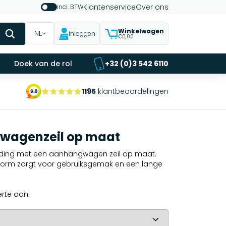
Klantenservice
Over ons
incl. BTW
Winkelwagen
NL
Inloggen
€0,00
Doek van de rol
+32 (0)3 542 6110
1195
klantbeoordelingen
wagenzeil op maat
ding met een aanhangwagen zeil op maat.
orm zorgt voor gebruiksgemak en een lange
erte aan!