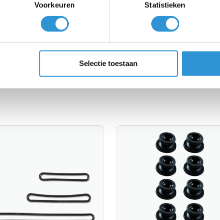
Voorkeuren
Statistieken
er van de beste pasvorm, met versterkingen op de juiste ple
te Antwerpen, kies uw kleur en afwerking, en binnen enkele 
Selectie toestaan