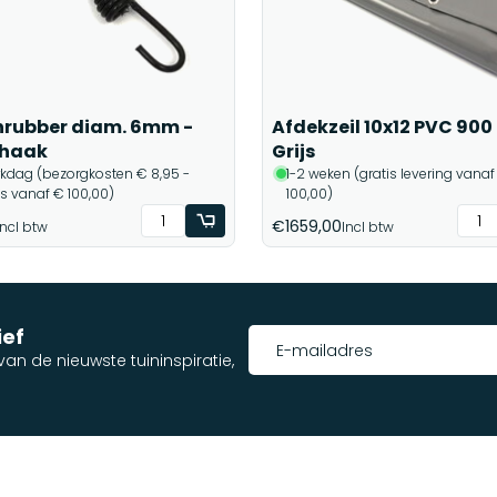
rubber diam. 6mm -
Afdekzeil 10x12 PVC 900 
 haak
Grijs
rkdag (bezorgkosten € 8,95 -
1-2 weken (gratis levering vanaf
is vanaf € 100,00)
100,00)
€1659,00
Incl btw
Incl btw
ief
an de nieuwste tuininspiratie,