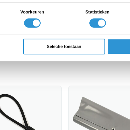
 reiniging en langere levensduur.
Voorkeuren
Statistieken
eilringen binnendiam. 20mm om de 50cm.
| 6x6 | 6x7 | 6x8 | 6x9 | 6x10 | 8x10 | 8x12 | 9x9 | 10x12
ag dan een
Offerte Dekzeil PVC 650 op maat.
Selectie toestaan