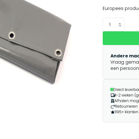
Europees produ
Andere maa
Vraag gemakk
een persoonli
Direct leverba
1-2 weken (g
Afhalen moge
Retourneren 
1195+ klanten