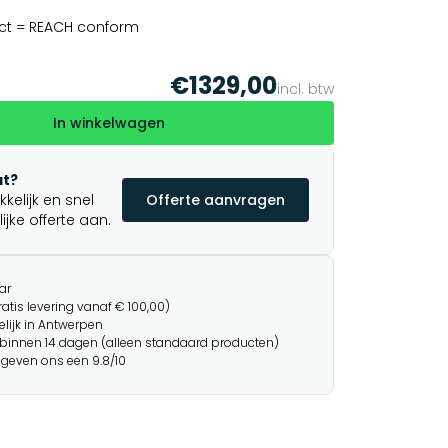
ct = REACH conform
€1329,00
incl. btw
In winkelwagen
t?
elijk en snel
Offerte aanvragen
jke offerte aan.
ar
ratis levering vanaf € 100,00)
lijk in Antwerpen
binnen 14 dagen (alleen standaard producten)
 geven ons een 9.8/10