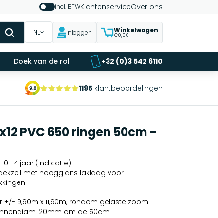
Klantenservice
Over ons
incl. BTW
Winkelwagen
NL
Inloggen
€0,00
Doek van de rol
+32 (0)3 542 6110
1195
klantbeoordelingen
0x12 PVC 650 ringen 50cm -
10-14 jaar (indicatie)
fdekzeil met hoogglans laklaag voor
kkingen
 +/- 9,90m x 11,90m, rondom gelaste zoom
n binnendiam. 20mm om de 50cm