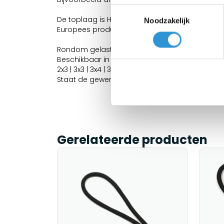
Toestemmingsselectie
De toplaag is Hoogglans afgewerkt voor betere
Noodzakelijk
Europees product dus REACH conform.
Rondom gelaste zoom en voorzien van inox z
Beschikbaar in 2 kleuren, levertijd circa 1 week:
2x3 | 3x3 | 3x4 | 3x5 | 3x6 | 4x5 | 4x6 | 5x6 | 5x7 | 5x8 
Staat de gewenste afmetingen er niet bij, vra
Gerelateerde producten