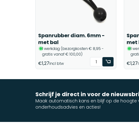
Spanrubber diam. 6mm -
Span
met bal
met
1 werkdag (bezorgkosten € 8,95 -
1 we
gratis vanaf € 100,00)
grat
€1,27
€1,27
Incl btw
Schrijf je direct in voor de nieuwsbr
Maak automatisch kans en blijf op de hoogte v
onderhoudsadvies en acties!