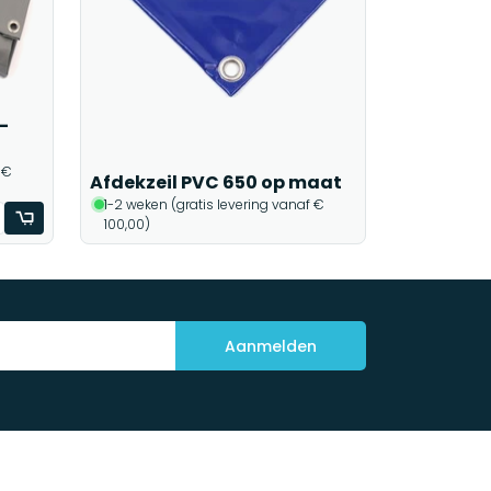
-
 €
Afdekzeil PVC 650 op maat
1-2 weken (gratis levering vanaf €
100,00)
Aanmelden