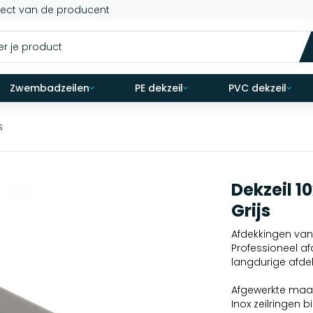
rect van de producent
Zwembadzeilen
PE dekzeil
PVC dekzeil
s
Dekzeil 1
Grijs
Afdekkingen van 
Professioneel a
langdurige afde
Afgewerkte maat
Inox zeilringe