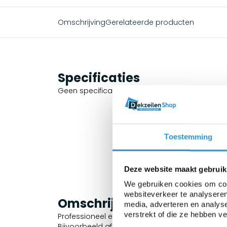
Omschrijving
Gerelateerde producten
Specificaties
Geen specificaties beschikbaar.
Toestemming
Deze website maakt gebruik
We gebruiken cookies om cont
websiteverkeer te analyseren
Omschrijving
media, adverteren en analys
verstrekt of die ze hebben v
Professioneel en waterdicht afdekzeil geschik
Bijvoorbeeld afdekzeil voor machines, boten,