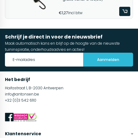
€1,27
Incl btw
Schrijf je direct in voor de nieuwsbrief
Maak automatisch kans en blijf op de hoogte van de nieuwste
tuininspiratie, onderhoudsadvies en acties!
Aanmelden
Het bedrijf
Haifastraat 1, B-2030 Antwerpen
info@antonsen.be
+32 (0)3 542 6110
Klantenservice