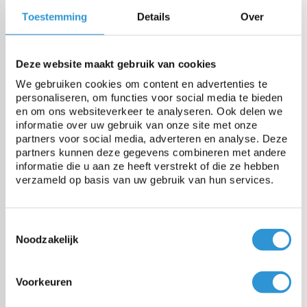
Toestemming
Details
Over
Origine
Europa (dus REACH conform
en cadmium vrij)
Deze website maakt gebruik van cookies
Gewicht
600 gr/m²
We gebruiken cookies om content en advertenties te
personaliseren, om functies voor social media te bieden
en om ons websiteverkeer te analyseren. Ook delen we
Treksterkte
2000 N/5cm
informatie over uw gebruik van onze site met onze
partners voor social media, adverteren en analyse. Deze
partners kunnen deze gegevens combineren met andere
Scheurweerstand
200 N
informatie die u aan ze heeft verstrekt of die ze hebben
verzameld op basis van uw gebruik van hun services.
UV gestabiliseerd
Ja
Toestemmingsselectie
Noodzakelijk
Temperatuurbestendigheid
-30 tot +70°C
Voorkeuren