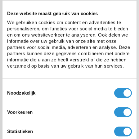
Specificaties
Deze website maakt gebruik van cookies
Materiaal
HDPE bandjesweefsel, LDPE
We gebruiken cookies om content en advertenties te
coating
personaliseren, om functies voor social media te bieden
en om ons websiteverkeer te analyseren. Ook delen we
informatie over uw gebruik van onze site met onze
Gewicht
150 gr/m²
partners voor social media, adverteren en analyse. Deze
partners kunnen deze gegevens combineren met andere
informatie die u aan ze heeft verstrekt of die ze hebben
Treksterkte
750 N/5cm
verzameld op basis van uw gebruik van hun services.
Scheurweerstand
140 N
Toestemmingsselectie
Noodzakelijk
Temperatuurbestendigheid
-40 tot +80°C
Voorkeuren
Statistieken
Vragen over dit product: