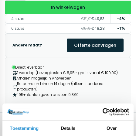
In winkelwagen
4 stuks
€51,91
€49,83
-4%
6 stuks
€51,91
€48,28
-7%
Offerte aanvragen
Andere maat?
Direct leverbaar
1 werkdag (bezorgkosten € 8,95 - gratis vanaf € 100,00)
Afhalen mogelijk in Antwerpen
Retourneren binnen 14 dagen (alleen standaard
producten)
1195+ klanten geven ons een 9.8/10
Specificaties
Omschrijving
Gerelateerde producten
Toestemming
Details
Over