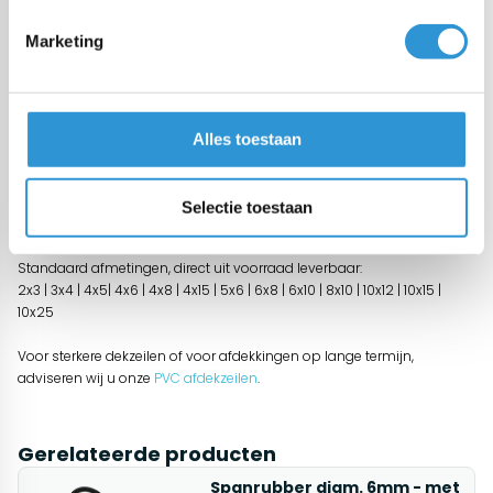
Start chat
Marketing
Omschrijving
Lichtgewicht PE dekzeilen 150 gr/m² zijn geschikt voor standaard
afdekkingen op korte termijn (max. 12 maanden in West Europees
Alles toestaan
klimaat - indicatief).
Deze afdekzeilen worden vaak gebruikt voor het inpakken van
goederen tijdens transport of het tijdelijk afdekken van
Selectie toestaan
bouwmaterialen, brandhout, daken, auto's, stro, hooi, boten enz.
Standaard afmetingen, direct uit voorraad leverbaar:
2x3 | 3x4 | 4x5| 4x6 | 4x8 | 4x15 | 5x6 | 6x8 | 6x10 | 8x10 | 10x12 | 10x15 |
10x25
Voor sterkere dekzeilen of voor afdekkingen op lange termijn,
adviseren wij u onze
PVC afdekzeilen
.
Gerelateerde producten
Spanrubber diam. 6mm - met