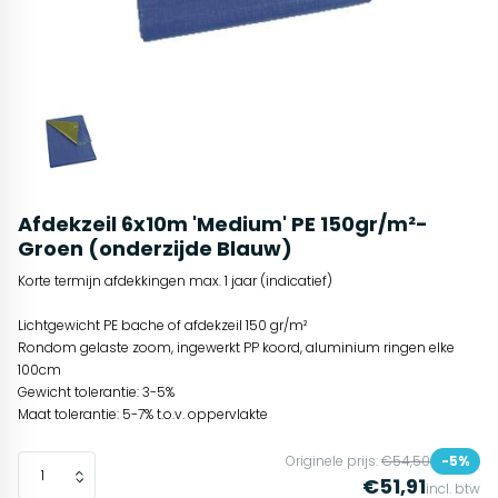
Afdekzeil 6x10m 'Medium' PE 150gr/m²-
Groen (onderzijde Blauw)
Korte termijn afdekkingen max. 1 jaar (indicatief)
Lichtgewicht PE bache of afdekzeil 150 gr/m²
Rondom gelaste zoom, ingewerkt PP koord, aluminium ringen elke
100cm
Gewicht tolerantie: 3-5%
Maat tolerantie: 5-7% t.o.v. oppervlakte
Originele prijs:
€54,50
-5%
€51,91
incl. btw