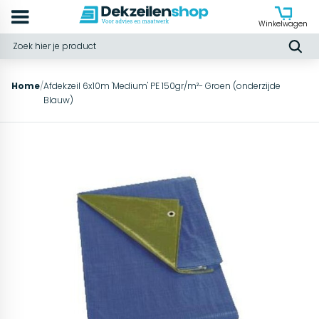
Winkelwagen
Home
/
Afdekzeil 6x10m 'Medium' PE 150gr/m²- Groen (onderzijde
Blauw)