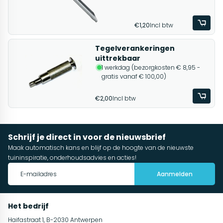
€1,20
Incl btw
Tegelverankeringen
uittrekbaar
1 werkdag (bezorgkosten € 8,95 -
gratis vanaf € 100,00)
€2,00
Incl btw
Schrijf je direct in voor de nieuwsbrief
Maak automatisch kans en blijf op de hoogte van de nieuwste
tuininspiratie, onderhoudsadvies en acties!
Aanmelden
Het bedrijf
Haifastraat 1, B-2030 Antwerpen