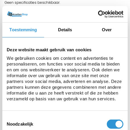
Geen specificaties beschikbaar.
Vragen over dit product:
Toestemming
Details
Over
Start chat
Deze website maakt gebruik van cookies
Omschrijving
We gebruiken cookies om content en advertenties te
personaliseren, om functies voor social media te bieden
Een winterafdekking of winterzeil wordt in de herfst over het zwembad
en om ons websiteverkeer te analyseren. Ook delen we
inclusief randstenen gespannen. Een goede winterafdekking
informatie over uw gebruik van onze site met onze
voorkomt dat bladeren en ander vuil in uw zwembad terecht komen.
partners voor social media, adverteren en analyse. Deze
Het middenstuk is uitgevoerd in een zeer goede kwaliteit
partners kunnen deze gegevens combineren met andere
PVC/polyester gaasweefsel van circa 340 gr/m², met kleinere gaatjes
informatie die u aan ze heeft verstrekt of die ze hebben
dan ‘standaard’ gaasweefsel.
verzameld op basis van uw gebruik van hun services.
Rondom wordt dan een dichte strook (+/- 58cm) van PVC/Polyester
620 gr/m² gelast, die op de randstenen rust. Dit zorgt voor een
aanzienlijke verlaging van het gewicht van het zeil.
Verkrijgbaar in Groen, Grijs of Zwart. De randen worden gezoomd en
Toestemmingsselectie
voorzien van inox zeilringen om de 50cm.
Noodzakelijk
Al onze winterzeilen of ander zwembadafdekkingen worden in eigen