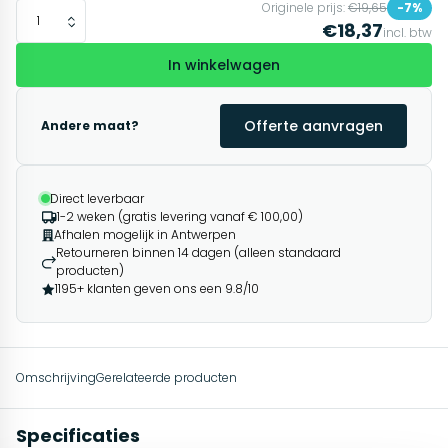
Originele prijs:
€19,65
-7%
€18,37
incl. btw
In winkelwagen
Offerte aanvragen
Andere maat?
Direct leverbaar
1-2 weken (gratis levering vanaf € 100,00)
Afhalen mogelijk in Antwerpen
Retourneren binnen 14 dagen (alleen standaard
producten)
1195+ klanten geven ons een 9.8/10
Omschrijving
Gerelateerde producten
Specificaties