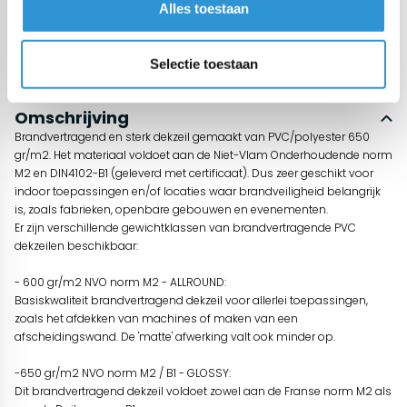
Alles toestaan
product, dus REACH conform en gaat heel lang mee.
Tips
Schoonmaken met zeepsop en zachte borstel, geen hoge druk
Selectie toestaan
spuit
Omschrijving
Brandvertragend en sterk dekzeil gemaakt van PVC/polyester 650
gr/m2. Het materiaal voldoet aan de Niet-Vlam Onderhoudende norm
M2 en DIN4102-B1 (geleverd met certificaat). Dus zeer geschikt voor
indoor toepassingen en/of locaties waar brandveiligheid belangrijk
is, zoals fabrieken, openbare gebouwen en evenementen.
Er zijn verschillende gewichtklassen van brandvertragende PVC
dekzeilen beschikbaar:
- 600 gr/m2 NVO norm M2 - ALLROUND:
Basiskwaliteit brandvertragend dekzeil voor allerlei toepassingen,
zoals het afdekken van machines of maken van een
afscheidingswand. De 'matte' afwerking valt ook minder op.
-650 gr/m2 NVO norm M2 / B1 - GLOSSY:
Dit brandvertragend dekzeil voldoet zowel aan de Franse norm M2 als