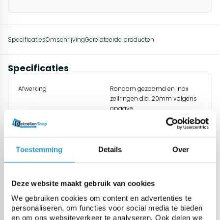
Specificaties
Omschrijving
Gerelateerde producten
Specificaties
Afwerking
Rondom gezoomd en inox
zeilringen dia. 20mm volgens
opgave
Materiaal
Polyester weefsel, PVC coating
Toestemming
Details
Over
Origine
Europa (dus REACH conform
en cadmium vrij)
Deze website maakt gebruik van cookies
We gebruiken cookies om content en advertenties te
personaliseren, om functies voor social media te bieden
Gewicht
650 gr/m²
en om ons websiteverkeer te analyseren. Ook delen we