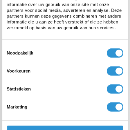
informatie over uw gebruik van onze site met onze
partners voor social media, adverteren en analyse. Deze
Treksterkte
2500 N/5cm
partners kunnen deze gegevens combineren met andere
informatie die u aan ze heeft verstrekt of die ze hebben
verzameld op basis van uw gebruik van hun services.
Scheurweerstand
250N
Temperatuurbestendigheid
-30 tot +70°C
Toestemmingsselectie
Noodzakelijk
UV gestabiliseerd
Ja
Voorkeuren
Statistieken
Vragen over dit product:
Start chat
Marketing
Voordelen
PVC/polyester van 650 gr/m2 is heel sterk en Niet Vlam
Onderhoudend volgens de norm M2 / DIN4102-B1. Het is Europees