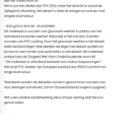
aan de Duitse norm B1.
Het is ook iets sterker dan PVC 600, maar het verschil is vooral de
'zijdeglans' afwerking. Het dekzeil is beter te reinigen en ook een wat
langere levensduur.
- 600 gr/m2 NVO M1 - GLASSFIBRE:
Dit materiaal is voorzien van 'glasvezel weefsel' in plaats van het
standaard 'polyester weefsel'. Natuurlijk is het ook aan 2 kanten
voorzien van PVC coating. Door het glasvezel weefsel is het dekzeil
beter bestand tegen hete deeltjes die tegen het dekzeil spatten en
komen er veel minder snel perforaties in het dekzeil. Het materiaal
voldoet aan de (hogere) Niet Vlam Onderhoudende norm M1.
* Dit materiaal is uitsluitend bedoeld voor indoor toepassingen*
Alle onze PVC doeken zijn Europees product dus REACH conform en
lange levensduur.
Standaard worden de dekzeilen rondom gezoomd en voorzien van
inox zeilringen binnendia. 20mm (tussenafstand volgens opgave).
Wilt u een andere randafwerking, kleur of type zeilring, laat het ons
gerust weten.