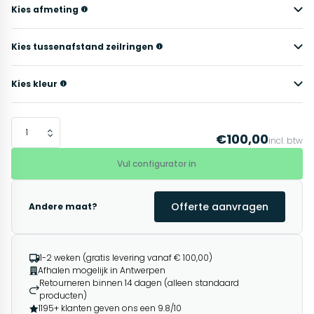
Kies afmeting
Kies tussenafstand zeilringen
Kies kleur
€100,00
incl. btw
Vul configurator in
Offerte aanvragen
Andere maat?
1-2 weken (gratis levering vanaf € 100,00)
Afhalen mogelijk in Antwerpen
Retourneren binnen 14 dagen (alleen standaard
producten)
1195+ klanten geven ons een 9.8/10