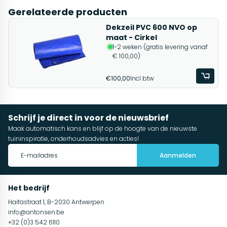
Gerelateerde producten
Dekzeil PVC 600 NVO op
maat - Cirkel
1-2 weken (gratis levering vanaf
€ 100,00)
€100,00
Incl btw
Schrijf je direct in voor de nieuwsbrief
Maak automatisch kans en blijf op de hoogte van de nieuwste
tuininspiratie, onderhoudsadvies en acties!
Aanmelden
Het bedrijf
Haifastraat 1, B-2030 Antwerpen
info@antonsen.be
+32 (0)3 542 6110