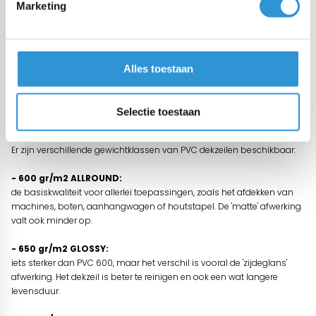
Marketing
Door de hoogglans afwerking is het goed schoon te houden. Het is
Europees product, dus REACH conform en gaat heel lang mee.
Tips
Schoonmaken met zeepsop en zachte borstel, geen hoge druk
Alles toestaan
spuit
Omschrijving
Selectie toestaan
Waterdicht en sterk dekzeil gemaakt van PVC/polyester 650 gr/m2,
geschikt voor zwaardere toepassingen en/of langdurige afdekkingen.
Er zijn verschillende gewichtklassen van PVC dekzeilen beschikbaar:
- 600 gr/m2 ALLROUND:
de basiskwaliteit voor allerlei toepassingen, zoals het afdekken van
machines, boten, aanhangwagen of houtstapel. De 'matte' afwerking
valt ook minder op.
- 650 gr/m2 GLOSSY:
iets sterker dan PVC 600, maar het verschil is vooral de 'zijdeglans'
afwerking. Het dekzeil is beter te reinigen en ook een wat langere
levensduur.