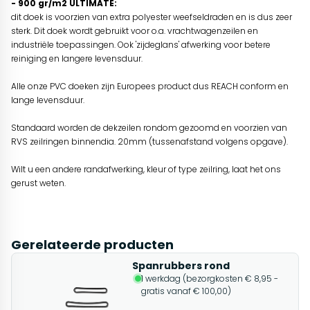
- 900 gr/m2 ULTIMATE:
dit doek is voorzien van extra polyester weefseldraden en is dus zeer
sterk. Dit doek wordt gebruikt voor o.a. vrachtwagenzeilen en
industriële toepassingen. Ook 'zijdeglans' afwerking voor betere
reiniging en langere levensduur.
Alle onze PVC doeken zijn Europees product dus REACH conform en
lange levensduur.
Standaard worden de dekzeilen rondom gezoomd en voorzien van
RVS zeilringen binnendia. 20mm (tussenafstand volgens opgave).
Wilt u een andere randafwerking, kleur of type zeilring, laat het ons
gerust weten.
Gerelateerde producten
Spanrubbers rond
1 werkdag (bezorgkosten € 8,95 -
gratis vanaf € 100,00)