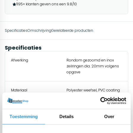
1195+ klanten geven ons een 9.8/10
Specificaties
Omschrijving
Gerelateerde producten
Specificaties
Afwerking
Rondom gezoomd en inox
zeilringen dia. 20mm volgens
opgave
Materiaal
Polyester weefsel, PVC coating
Origine
Europa (dus REACH conform
en cadmium vrij)
Toestemming
Details
Over
Gewicht
650 gr/m²