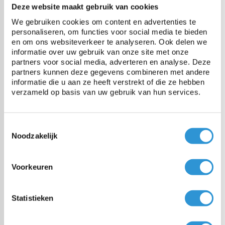
Deze website maakt gebruik van cookies
We gebruiken cookies om content en advertenties te
Treksterkte
2500 N/5cm
personaliseren, om functies voor social media te bieden
en om ons websiteverkeer te analyseren. Ook delen we
informatie over uw gebruik van onze site met onze
Scheurweerstand
250N
partners voor social media, adverteren en analyse. Deze
partners kunnen deze gegevens combineren met andere
informatie die u aan ze heeft verstrekt of die ze hebben
Temperatuurbestendigheid
-30 tot +70°C
verzameld op basis van uw gebruik van hun services.
UV gestabiliseerd
Ja
Toestemmingsselectie
Noodzakelijk
Voorkeuren
Vragen over dit product:
Start chat
Statistieken
Voordelen
PVC/polyester van 650 gr/m2 is heel sterk en goed UV bestendig.