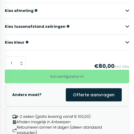
Kies afmeting
Kies tussenafstand zeilringen
Kies kleur
€80,00
incl. btw
Vul configurator in
Offerte aanvragen
Andere maat?
1-2 weken (gratis levering vanaf € 100,00)
Afhalen mogelijk in Antwerpen
Retourneren binnen 14 dagen (alleen standaard
producten)