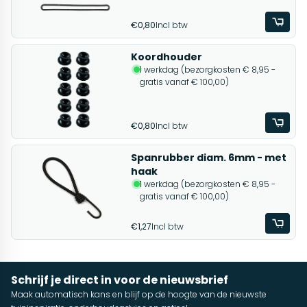
€0,80
Incl btw
Koordhouder
1 werkdag (bezorgkosten € 8,95 -
gratis vanaf € 100,00)
€0,80
Incl btw
Spanrubber diam. 6mm - met
haak
1 werkdag (bezorgkosten € 8,95 -
gratis vanaf € 100,00)
€1,27
Incl btw
Schrijf je direct in voor de nieuwsbrief
Maak automatisch kans en blijf op de hoogte van de nieuwste