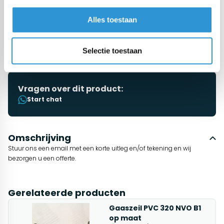
Temperatuurbestendigheid
-30 tot +70°C
Alles toestaan
UV gestabiliseerd
Ja
Selectie toestaan
Vragen over dit product:
Start chat
Omschrijving
Stuur ons een email met een korte uitleg en/of tekening en wij
bezorgen u een offerte.
Gerelateerde producten
Gaaszeil PVC 320 NVO B1
op maat