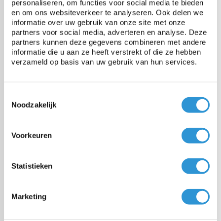
personaliseren, om functies voor social media te bieden
en om ons websiteverkeer te analyseren. Ook delen we
Materiaal
Polyester weefsel, PVC coating
informatie over uw gebruik van onze site met onze
partners voor social media, adverteren en analyse. Deze
partners kunnen deze gegevens combineren met andere
Origine
Europa (dus REACH conform
informatie die u aan ze heeft verstrekt of die ze hebben
en cadmium vrij)
verzameld op basis van uw gebruik van hun services.
Gewicht
280 gr/m²
Toestemmingsselectie
Noodzakelijk
Water / wind doorlatend
Ja, 15% van oppervlakte is
'open'
Voorkeuren
Treksterkte
1000 N/5cm
Statistieken
Scheurweerstand
100 N
Marketing