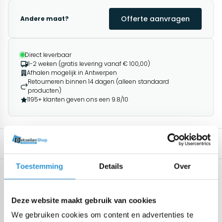
Offerte aanvragen
Andere maat?
Direct leverbaar
1-2 weken (gratis levering vanaf € 100,00)
Afhalen mogelijk in Antwerpen
Retourneren binnen 14 dagen (alleen standaard
producten)
1195+ klanten geven ons een 9.8/10
Specificaties
Omschrijving
Gerelateerde producten
Toestemming
Details
Over
Specificaties
Afwerking
Elke 100cm aluminium zeilring,
Deze website maakt gebruik van cookies
binnendiam. 12mm met PP
koordversterking
We gebruiken cookies om content en advertenties te