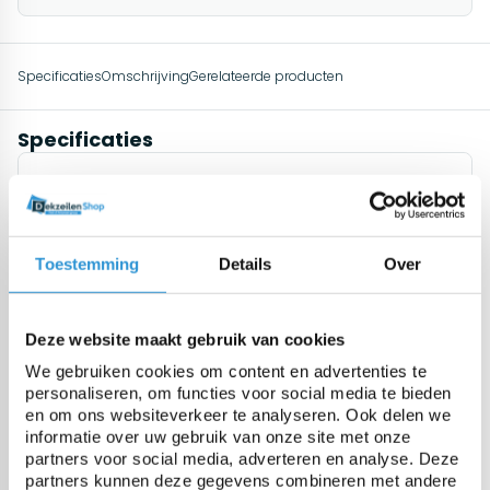
Specificaties
Omschrijving
Gerelateerde producten
Specificaties
Materiaal
Polyethyleen folie, 2-laags
extrusie met Geobubble
technologie
Toestemming
Details
Over
Dikte
400 micron (+/- 10%)
Deze website maakt gebruik van cookies
Gewicht
368 gr/m² (+/-10%)
We gebruiken cookies om content en advertenties te
personaliseren, om functies voor social media te bieden
en om ons websiteverkeer te analyseren. Ook delen we
UV gestabiliseerd
Standaard 0,6% additief UV +
informatie over uw gebruik van onze site met onze
0,9% additief
partners voor social media, adverteren en analyse. Deze
partners kunnen deze gegevens combineren met andere