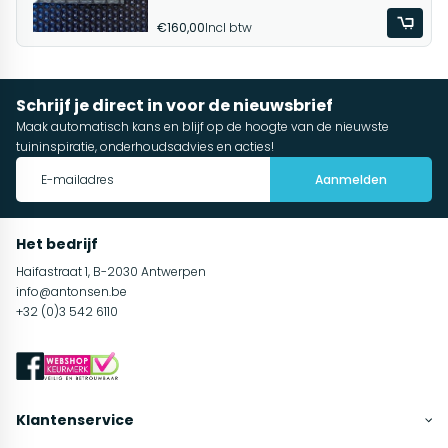
€160,00
Incl btw
Schrijf je direct in voor de nieuwsbrief
Maak automatisch kans en blijf op de hoogte van de nieuwste
tuininspiratie, onderhoudsadvies en acties!
Aanmelden
Het bedrijf
Haifastraat 1, B-2030 Antwerpen
info@antonsen.be
+32 (0)3 542 6110
Klantenservice