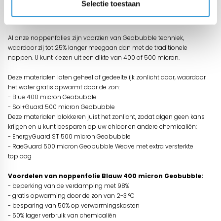
Selectie toestaan
Het is dan ook belangrijk om het zwembadzeil op het water te leggen
als het zwembad niet gebruikt wordt.
Al onze noppenfolies zijn voorzien van Geobubble techniek,
waardoor zij tot 25% langer meegaan dan met de traditionele
noppen. U kunt kiezen uit een dikte van 400 of 500 micron.
Deze materialen laten geheel of gedeeltelijk zonlicht door, waardoor
het water gratis opwarmt door de zon:
- Blue 400 micron Geobubble
- Sol+Guard 500 micron Geobubble
Deze materialen blokkeren juist het zonlicht, zodat algen geen kans
krijgen en u kunt besparen op uw chloor en andere chemicaliën:
- EnergyGuard ST 500 micron Geobubble
- RaeGuard 500 micron Geobubble Weave met extra versterkte
toplaag
Voordelen van noppenfolie Blauw 400 micron Geobubble:
- beperking van de verdamping met 98%
- gratis opwarming door de zon van 2-3 °C
- besparing van 50% op verwarmingskosten
- 50% lager verbruik van chemicaliën