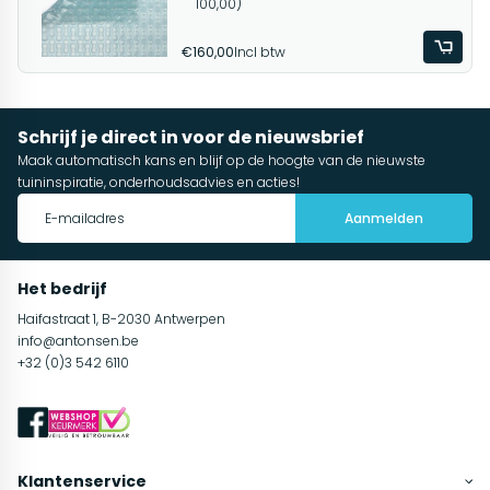
100,00)
€160,00
Incl btw
Schrijf je direct in voor de nieuwsbrief
Maak automatisch kans en blijf op de hoogte van de nieuwste
tuininspiratie, onderhoudsadvies en acties!
Aanmelden
Het bedrijf
Haifastraat 1, B-2030 Antwerpen
info@antonsen.be
+32 (0)3 542 6110
Klantenservice