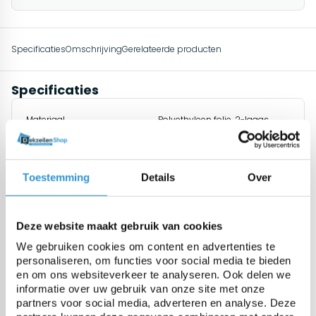
Specificaties
Omschrijving
Gerelateerde producten
Specificaties
Materiaal
Polyethyleen folie, 2-laags
extrusie met Geobubble
technologie
Toestemming
Details
Over
Dikte
500 micron (+/- 10%)
Deze website maakt gebruik van cookies
Gewicht
460 gr/m² (+/-10%)
We gebruiken cookies om content en advertenties te
personaliseren, om functies voor social media te bieden
en om ons websiteverkeer te analyseren. Ook delen we
UV gestabiliseerd
Standaard 0,6% additief UV +
informatie over uw gebruik van onze site met onze
0,9% additief
partners voor social media, adverteren en analyse. Deze