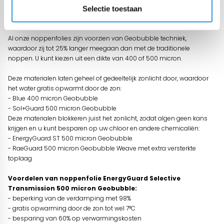
Het is dan ook belangrijk om het zwembadzeil op het water te leggen
Selectie toestaan
als het zwembad niet gebruikt wordt.
Al onze noppenfolies zijn voorzien van Geobubble techniek,
waardoor zij tot 25% langer meegaan dan met de traditionele
noppen. U kunt kiezen uit een dikte van 400 of 500 micron.
Deze materialen laten geheel of gedeeltelijk zonlicht door, waardoor
het water gratis opwarmt door de zon:
- Blue 400 micron Geobubble
- Sol+Guard 500 micron Geobubble
Deze materialen blokkeren juist het zonlicht, zodat algen geen kans
krijgen en u kunt besparen op uw chloor en andere chemicaliën:
- EnergyGuard ST 500 micron Geobubble
- RaeGuard 500 micron Geobubble Weave met extra versterkte
toplaag
Voordelen van noppenfolie EnergyGuard Selective
Transmission 500 micron Geobubble:
- beperking van de verdamping met 98%
- gratis opwarming door de zon tot wel 7°C
- besparing van 60% op verwarmingskosten