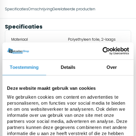
Specificaties
Omschrijving
Gerelateerde producten
Specificaties
Materiaal
Polyethyleen folie, 2-laags
extrusie met Geobubble
technologie
Toestemming
Details
Over
Dikte
500 micron (+/- 10%)
Deze website maakt gebruik van cookies
Gewicht
460 gr/m² (+/-10%)
We gebruiken cookies om content en advertenties te
personaliseren, om functies voor social media te bieden
UV gestabiliseerd
Standaard 0,6% additief UV +
en om ons websiteverkeer te analyseren. Ook delen we
0,9% additief
informatie over uw gebruik van onze site met onze
partners voor social media, adverteren en analyse. Deze
partners kunnen deze gegevens combineren met andere
Temperatuurbestendigheid
-25 tot +70°C
informatie die u aan ze heeft verstrekt of die ze hebben