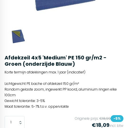
Afdekzeil 4x5 'Medium' PE 150 gr/m2 -
Groen (onderzijde Blauw)
Korte termijn afdekkingen max. 1 jaar (indicatief)
Lichtgewicht PE bache of afdekzeil 150 gr/m²
Rondom gelaste zoom, ingewerkt PP koord, aluminium ringen elke
100cm
Gewicht tolerantie: 3-5%
Maat tolerantie: 5-7% t.o.v. oppervlakte
Originele prijs:
€18,99
-5%
€18,09
incl. btw