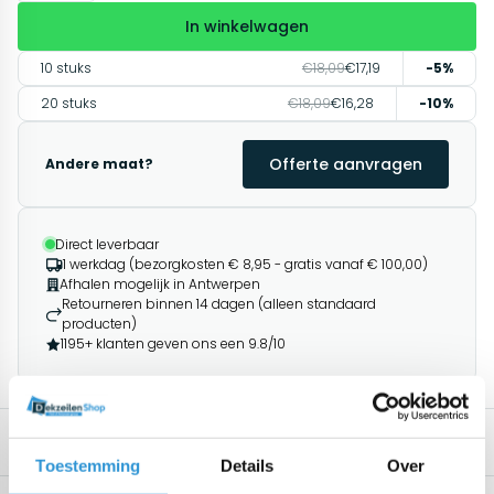
In winkelwagen
10 stuks
€18,09
€17,19
-5%
20 stuks
€18,09
€16,28
-10%
Offerte aanvragen
Andere maat?
Direct leverbaar
1 werkdag (bezorgkosten € 8,95 - gratis vanaf € 100,00)
Afhalen mogelijk in Antwerpen
Retourneren binnen 14 dagen (alleen standaard
producten)
1195+ klanten geven ons een 9.8/10
Specificaties
Omschrijving
Gerelateerde producten
Toestemming
Details
Over