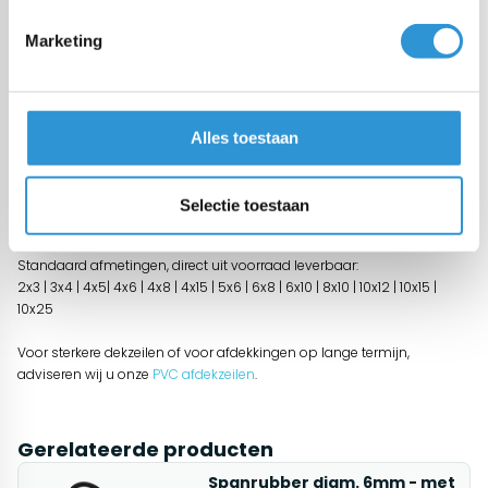
Start chat
Marketing
Omschrijving
Lichtgewicht PE dekzeilen 150 gr/m² zijn geschikt voor standaard
afdekkingen op korte termijn (max. 12 maanden in West Europees
Alles toestaan
klimaat - indicatief).
Deze afdekzeilen worden vaak gebruikt voor het inpakken van
goederen tijdens transport of het tijdelijk afdekken van
Selectie toestaan
bouwmaterialen, brandhout, daken, auto's, stro, hooi, boten enz.
Standaard afmetingen, direct uit voorraad leverbaar:
2x3 | 3x4 | 4x5| 4x6 | 4x8 | 4x15 | 5x6 | 6x8 | 6x10 | 8x10 | 10x12 | 10x15 |
10x25
Voor sterkere dekzeilen of voor afdekkingen op lange termijn,
adviseren wij u onze
PVC afdekzeilen
.
Gerelateerde producten
Spanrubber diam. 6mm - met