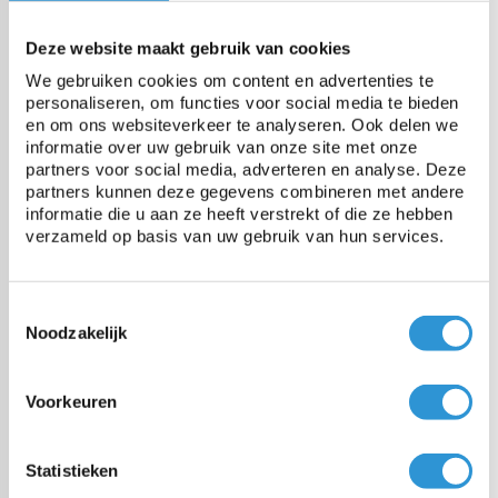
Specificaties
Deze website maakt gebruik van cookies
Materiaal
HDPE bandjesweefsel, LDPE
We gebruiken cookies om content en advertenties te
coating
personaliseren, om functies voor social media te bieden
en om ons websiteverkeer te analyseren. Ook delen we
informatie over uw gebruik van onze site met onze
Gewicht
150 gr/m²
partners voor social media, adverteren en analyse. Deze
partners kunnen deze gegevens combineren met andere
informatie die u aan ze heeft verstrekt of die ze hebben
Treksterkte
750 N/5cm
verzameld op basis van uw gebruik van hun services.
Scheurweerstand
140 N
Toestemmingsselectie
Noodzakelijk
Temperatuurbestendigheid
-40 tot +80°C
Voorkeuren
Statistieken
Vragen over dit product: