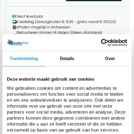
Direct leverbaar
1 werkdag (bezorgkosten € 8,95 - gratis vanaf € 100,00)
Afhalen mogelijk in Antwerpen
Retourneren binnen 14 dagen (alleen standaard
producten)
1195+ klanten geven ons een 9.8/10
Toestemming
Details
Over
Omschrijving
Gerelateerde producten
Deze website maakt gebruik van cookies
Specificaties
We gebruiken cookies om content en advertenties te
Geen specificaties beschikbaar.
personaliseren, om functies voor social media te bieden
en om ons websiteverkeer te analyseren. Ook delen we
informatie over uw gebruik van onze site met onze
partners voor social media, adverteren en analyse. Deze
partners kunnen deze gegevens combineren met andere
Vragen over dit product:
informatie die u aan ze heeft verstrekt of die ze hebben
Start chat
verzameld op basis van uw gebruik van hun services.