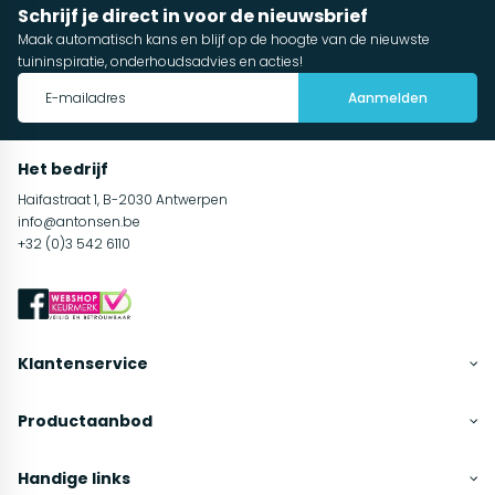
Schrijf je direct in voor de nieuwsbrief
Maak automatisch kans en blijf op de hoogte van de nieuwste
tuininspiratie, onderhoudsadvies en acties!
Aanmelden
Het bedrijf
Haifastraat 1, B-2030 Antwerpen
info@antonsen.be
+32 (0)3 542 6110
Klantenservice
Productaanbod
Handige links