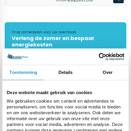
€72,67
€69,21
Incl btw
Onze zomerzeilen voor uw zwembad
Verleng de zomer en bespaar
energiekosten
Bekijken
Toestemming
Details
Over
De #1 in dekzeilen
Onze specialisten helpen je graag
Deze website maakt gebruik van cookies
verder
We gebruiken cookies om content en advertenties te
personaliseren, om functies voor social media te bieden
Vraag advies
en om ons websiteverkeer te analyseren. Ook delen we
informatie over uw gebruik van onze site met onze
partners voor social media, adverteren en analyse. Deze
partners kunnen deze gegevens combineren met andere