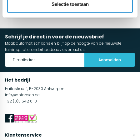
Selectie toestaan
Meer categorieën
Schrijf je direct in voor de nieuwsbrief
Maak automatisch kans en blijf op de hoogte van de nieuwste
tuininspiratie, onderhoudsadvies en acties!
Aanmelden
Het bedrijf
Haifastraat 1, B-2030 Antwerpen
info@antonsen.be
+32 (0)3 542 6110
Klantenservice