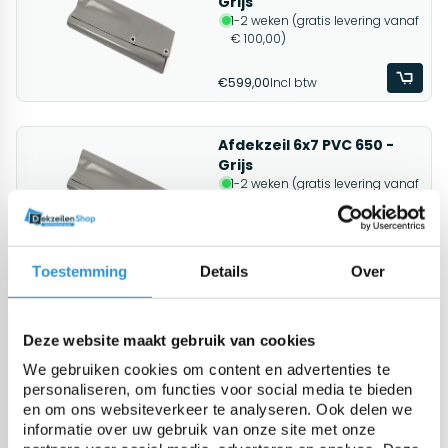
Grijs
1-2 weken (gratis levering vanaf
€ 100,00)
€599,00
Incl btw
Afdekzeil 6x7 PVC 650 -
Grijs
1-2 weken (gratis levering vanaf
€ 100,00)
€509,00
Incl btw
Toestemming
Details
Over
Afdekzeil 6x7 PVC 650 -
Groen
Deze website maakt gebruik van cookies
1-2 weken (gratis levering vanaf
€ 100,00)
We gebruiken cookies om content en advertenties te
personaliseren, om functies voor social media te bieden
€509,00
Incl btw
en om ons websiteverkeer te analyseren. Ook delen we
informatie over uw gebruik van onze site met onze