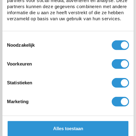
partners voor social media, adverteren en analyse. Deze
partners kunnen deze gegevens combineren met andere
Afdekzeil 6x6 PVC 650 -
informatie die u aan ze heeft verstrekt of die ze hebben
Groen
verzameld op basis van uw gebruik van hun services.
1-2 weken (gratis levering vanaf
€ 100,00)
€449,00
Incl btw
Toestemmingsselectie
Noodzakelijk
Afdekzeil 6x6 PVC 650 -
Grijs
Voorkeuren
1-2 weken (gratis levering vanaf
€ 100,00)
Statistieken
€449,00
Incl btw
Marketing
Afdekzeil 5x8 PVC 650 -
Grijs
1-2 weken (gratis levering vanaf
€ 100,00)
Alles toestaan