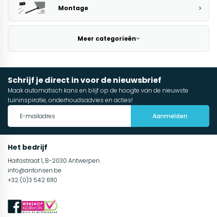
Montage
Meer categorieën
Schrijf je direct in voor de nieuwsbrief
Maak automatisch kans en blijf op de hoogte van de nieuwste
tuininspiratie, onderhoudsadvies en acties!
Aanmelden
Het bedrijf
Haifastraat 1, B-2030 Antwerpen
info@antonsen.be
+32 (0)3 542 6110