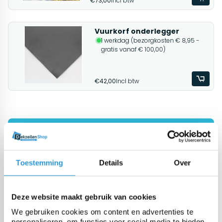
€73,00
Incl btw
Vuurkorf onderlegger
1 werkdag (bezorgkosten € 8,95 -
gratis vanaf € 100,00)
€42,00
Incl btw
Onze zomerzeilen voor uw zwembad
Verleng de zomer en bespaar
energiekosten
Toestemming
Details
Over
Bekijken
Deze website maakt gebruik van cookies
We gebruiken cookies om content en advertenties te
personaliseren, om functies voor social media te bieden