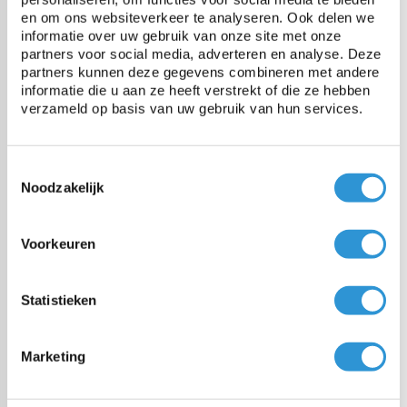
De #1 in dekzeilen
en om ons websiteverkeer te analyseren. Ook delen we
Onze specialisten helpen je graag
informatie over uw gebruik van onze site met onze
verder
partners voor social media, adverteren en analyse. Deze
partners kunnen deze gegevens combineren met andere
Vraag advies
informatie die u aan ze heeft verstrekt of die ze hebben
verzameld op basis van uw gebruik van hun services.
Toestemmingsselectie
Categorieën
Noodzakelijk
Zwembadzeilen
Voorkeuren
PE dekzeil
Statistieken
PVC dekzeil
Marketing