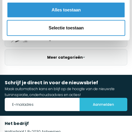
Doek van de rol
Alles toestaan
Maatwerk
Selectie toestaan
Montage
Meer categorieën
Schrijf je direct in voor de nieuwsbrief
Maak automatisch kans en blijf op de hoogte van de nieuwste
tuininspiratie, onderhoudsadvies en acties!
Aanmelden
Het bedrijf
Haifastraat 1, B-2030 Antwerpen