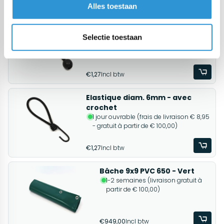
Alles toestaan
Produits associés
Elastique diam. 6mm - avec
boule
Selectie toestaan
1 jour ouvrable (frais de livraison € 8,95
- gratuit à partir de € 100,00)
€1,27
Incl btw
Elastique diam. 6mm - avec
crochet
1 jour ouvrable (frais de livraison € 8,95
- gratuit à partir de € 100,00)
€1,27
Incl btw
Bâche 9x9 PVC 650 - Vert
1-2 semaines (livraison gratuit à
partir de € 100,00)
€949,00
Incl btw