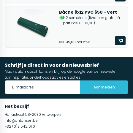
Bâche 8x12 PVC 650 - Vert
1-2 semaines (livraison gratuit à
partir de € 100,00)
€1099,00
Incl btw
Schrijf je direct in voor de nieuwsbrief
Maak automatisch kans en blijf op de hoogte van de nieuwste
tuininspiratie, onderhoudsadvies en acties!
Aanmelden
Het bedrijf
Haifastraat 1, B-2030 Antwerpen
info@antonsen.be
+32 (0)3 542 6110