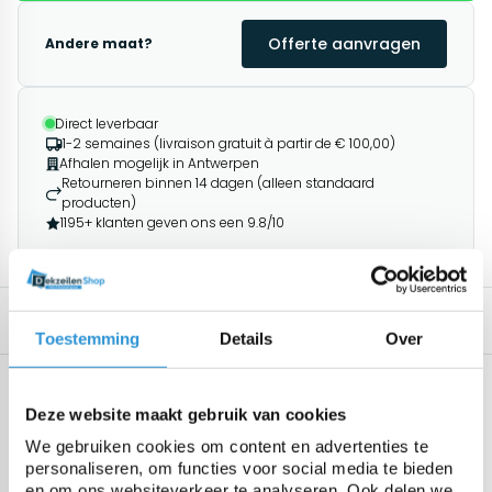
Offerte aanvragen
Andere maat?
Direct leverbaar
1-2 semaines (livraison gratuit à partir de € 100,00)
Afhalen mogelijk in Antwerpen
Retourneren binnen 14 dagen (alleen standaard
producten)
1195+ klanten geven ons een 9.8/10
Description
Produits associés
Toestemming
Details
Over
Spécifications
Geen specificaties beschikbaar.
Deze website maakt gebruik van cookies
We gebruiken cookies om content en advertenties te
personaliseren, om functies voor social media te bieden
en om ons websiteverkeer te analyseren. Ook delen we